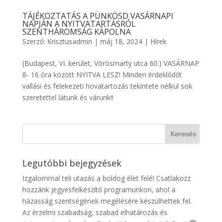
TÁJÉKOZTATÁS A PÜNKÖSD VASÁRNAPI
NAPJÁN A NYITVATARTÁSRÓL
SZENTHÁROMSÁG KÁPOLNA
Szerző:
Krisztusadmin
|
máj 18, 2024
|
Hírek
(Budapest, VI. kerület, Vörösmarty utca 60.) VASÁRNAP
8- 16 óra között NYITVA LESZ! Minden érdeklődőt
vallási és felekezeti hovatartozás tekintete nélkül sok
szeretettel látunk és várunk!!
Legutóbbi bejegyzések
Izgalommal teli utazás a boldog élet felé! Csatlakozz
hozzánk jegyesfelkészítő programunkon, ahol a
házasság szentségének megélésére készülhettek fel.
Az érzelmi szabadság, szabad elhatározás és