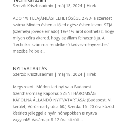
Technikai szám
Szerző:
Krisztusadmin
|
máj 18, 2024
|
Hírek
ADÓ 1% FELAJÁNLÁSI LEHETŐSÉGE 2783- a szeretet
száma Minden évben a tőled egész évben levont SZJA
(személyi jövedelemadó) 1%+1%-áról dönthetsz, hogy
milyen célra akarod, hogy az állam felhasználja. A
“technikai számmal rendelkező kedvezményezettek”
mezőbe írd be a...
NYITVATARTÁS
Szerző:
Krisztusadmin
|
máj 18, 2024
|
Hírek
Megszokott Módon tart nyitva a Budapesti
Szentháromság Kápolna: SZENTHÁROMSÁG
KÁPOLNA ÁLLANDÓ NYITVATARTÁSA: (Budapest, VI.
kerület, Vörösmarty utca 60.) Szerda: 16- 20 óra között
kísérleti jelleggel a nyári hónapokban is nyitva
vagyunk!!! Vasárnap: 8-12 óra között....