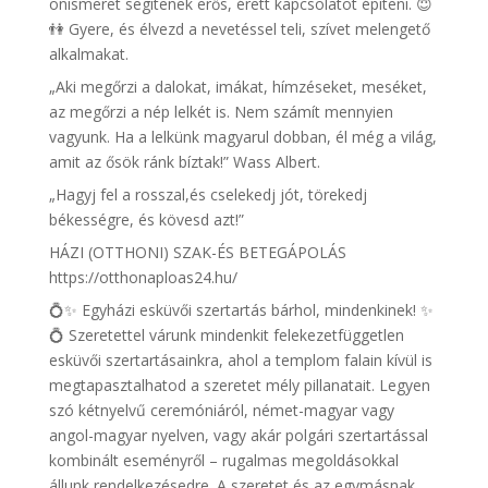
önismeret segítenek erős, érett kapcsolatot építeni. 😇
👫 Gyere, és élvezd a nevetéssel teli, szívet melengető
alkalmakat.
„Aki megőrzi a dalokat, imákat, hímzéseket, meséket,
az megőrzi a nép lelkét is. Nem számít mennyien
vagyunk. Ha a lelkünk magyarul dobban, él még a világ,
amit az ősök ránk bíztak!” Wass Albert.
„Hagyj fel a rosszal,és cselekedj jót, törekedj
békességre, és kövesd azt!”
HÁZI (OTTHONI) SZAK-ÉS BETEGÁPOLÁS
https://otthonaploas24.hu/
💍✨ Egyházi esküvői szertartás bárhol, mindenkinek! ✨
💍 Szeretettel várunk mindenkit felekezetfüggetlen
esküvői szertartásainkra, ahol a templom falain kívül is
megtapasztalhatod a szeretet mély pillanatait. Legyen
szó kétnyelvű ceremóniáról, német-magyar vagy
angol-magyar nyelven, vagy akár polgári szertartással
kombinált eseményről – rugalmas megoldásokkal
állunk rendelkezésedre. A szeretet és az egymásnak