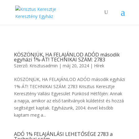
KÖSZÖNJÜK, HA FELAJÁNLOD ADÓD második
egyházi 1%-ÁT! TECHNIKAI SZÁM: 2783
Szerző:
Krisztusadmin
|
máj 20, 2024
|
Hírek
KÖSZÖNJÜK, HA FELAJÁNLOD ADÓD második egyházi
1%-ÁT! TECHNIKAI SZÁM: 2783 Krisztus Keresztje
Keresztény Vallási Egyesület Pünkösd Hétfőjén: Annak
a napja, amikor az első tanítványok küldetést és hozzá
segítséget kaptak. Egyházunk, 2004. évvel később
kaptam meg a...
ADÓ 1% FELAJÁNLÁSI LEHETŐSÉGE 2783 a