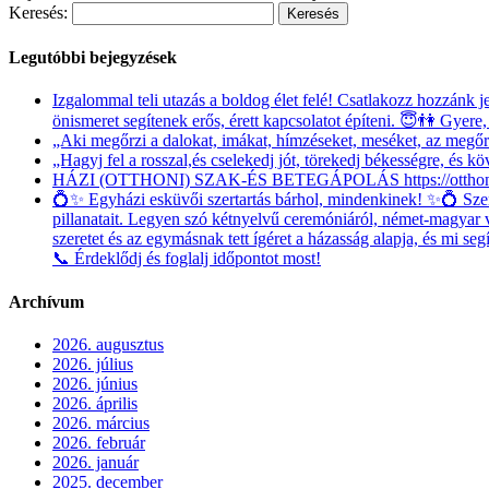
Keresés:
Legutóbbi bejegyzések
Izgalommal teli utazás a boldog élet felé! Csatlakozz hozzánk 
önismeret segítenek erős, érett kapcsolatot építeni. 😇👫 Gyere,
„Aki megőrzi a dalokat, imákat, hímzéseket, meséket, az megőr
„Hagyj fel a rosszal,és cselekedj jót, törekedj békességre, és kö
HÁZI (OTTHONI) SZAK-ÉS BETEGÁPOLÁS https://otthona
💍✨ Egyházi esküvői szertartás bárhol, mindenkinek! ✨💍 Szeret
pillanatait. Legyen szó kétnyelvű ceremóniáról, német-magyar 
szeretet és az egymásnak tett ígéret a házasság alapja, és mi s
📞 Érdeklődj és foglalj időpontot most!
Archívum
2026. augusztus
2026. július
2026. június
2026. április
2026. március
2026. február
2026. január
2025. december