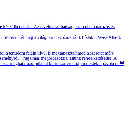
 készülhettek fel. Az érzelmi szabadság, szabad elhatározás és
l dobban, él még a világ, amit az ősök ránk bíztak!” Wass Albert.
ol a templom falain kívül is megtapasztalhatod a szeretet mély
 eseményről – rugalmas megoldásokkal állunk rendelkezésedre. A
gy ez a meghatározó pillanat bármikor erőt adjon nektek a jövőben. 🌟