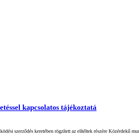
sel kapcsolatos tájékoztatá
ési szerződés keretében rögzített az elítéltek részére Közérdekű munka