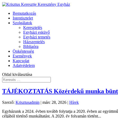
Bemutatkozás
Istentisztelet
Szolgálatok
Keresztelés
Egyházi esküvő
Egyházi temetés
Házszentelés
Bibliaóra
Önkéntesség
Események
Kapcsolat
Adatvédelem
Oldal kiválasztása
TÁJÉKOZTATÁS Közérdekű munka büntetés
Szerző:
Krisztusadmin
|
márc 28, 2026
|
Hírek
Egyházunk a 2024. évben tovább folytatja a 2020. évben az együttműköd
céljából történő munkáltatást. A 2020. év folyamán történt...