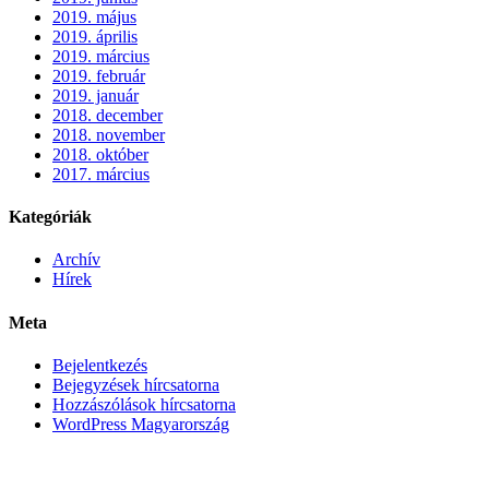
2019. május
2019. április
2019. március
2019. február
2019. január
2018. december
2018. november
2018. október
2017. március
Kategóriák
Archív
Hírek
Meta
Bejelentkezés
Bejegyzések hírcsatorna
Hozzászólások hírcsatorna
WordPress Magyarország