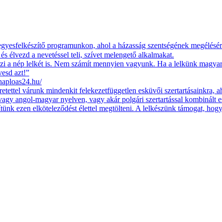
jegyesfelkészítő programunkon, ahol a házasság szentségének megélésére
 és élvezd a nevetéssel teli, szívet melengető alkalmakat.
zi a nép lelkét is. Nem számít mennyien vagyunk. Ha a lelkünk magyaru
vesd azt!”
ploas24.hu/
ettel várunk mindenkit felekezetfüggetlen esküvői szertartásainkra, ah
vagy angol-magyar nyelven, vagy akár polgári szertartással kombinált
egítünk ezen elköteleződést élettel megtölteni. A lelkészünk támogat, ho