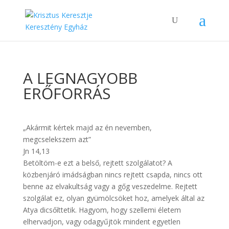
A LEGNAGYOBB
ERŐFORRÁS
„Akármit kértek majd az én nevemben,
megcselekszem azt”
Jn 14,13
Betöltöm-e ezt a belső, rejtett szolgálatot? A
közbenjáró imádságban nincs rejtett csapda, nincs ott
benne az elvakultság vagy a gőg veszedelme. Rejtett
szolgálat ez, olyan gyümölcsöket hoz, amelyek által az
Atya dicsőíttetik. Hagyom, hogy szellemi életem
elhervadjon, vagy odagyűjtök mindent egyetlen