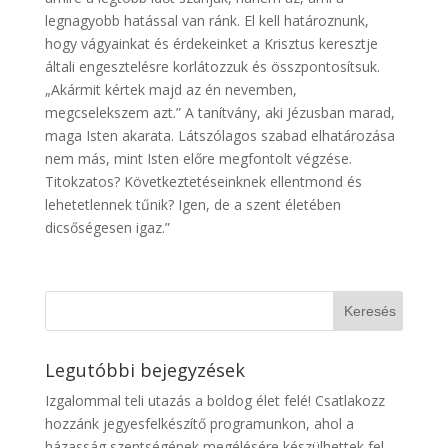
legnagyobb hatással van ránk. El kell határoznunk,
hogy vágyainkat és érdekeinket a Krisztus keresztje
általi engesztelésre korlátozzuk és összpontosítsuk.
„Akármit kértek majd az én nevemben,
megcselekszem azt.” A tanítvány, aki Jézusban marad,
maga Isten akarata. Látszólagos szabad elhatározása
nem más, mint Isten előre megfontolt végzése.
Titokzatos? Következtetéseinknek ellentmond és
lehetetlennek tűnik? Igen, de a szent életében
dicsőségesen igaz.”
Legutóbbi bejegyzések
Izgalommal teli utazás a boldog élet felé! Csatlakozz
hozzánk jegyesfelkészítő programunkon, ahol a
házasság szentségének megélésére készülhettek fel.