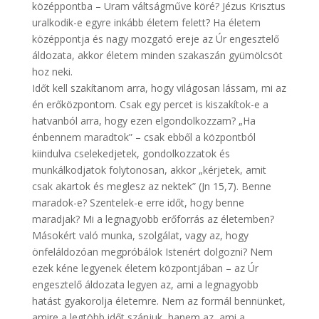
középpontba – Uram váltságműve köré? Jézus Krisztus
uralkodik-e egyre inkább életem felett? Ha életem
középpontja és nagy mozgató ereje az Úr engesztelő
áldozata, akkor életem minden szakaszán gyümölcsöt
hoz neki.
Időt kell szakítanom arra, hogy világosan lássam, mi az
én erőközpontom. Csak egy percet is kiszakítok-e a
hatvanból arra, hogy ezen elgondolkozzam? „Ha
énbennem maradtok” – csak ebből a központból
kiindulva cselekedjetek, gondolkozzatok és
munkálkodjatok folytonosan, akkor „kérjetek, amit
csak akartok és meglesz az nektek” (Jn 15,7). Benne
maradok-e? Szentelek-e erre időt, hogy benne
maradjak? Mi a legnagyobb erőforrás az életemben?
Másokért való munka, szolgálat, vagy az, hogy
önfeláldozóan megpróbálok Istenért dolgozni? Nem
ezek kéne legyenek életem központjában – az Úr
engesztelő áldozata legyen az, ami a legnagyobb
hatást gyakorolja életemre. Nem az formál bennünket,
amire a legtöbb időt szánjuk, hanem az, ami a