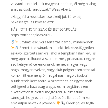
vagyunk. Ha a lelkünk magyarul dobban, él még a világ,
amit az ősök ránk bíztak!” Wass Albert.
„Hagyj fel a rosszal,és cselekedj jót, törekedj
békességre, és kövesd azt!”
HÁZI (OTTHONI) SZAK-ÉS BETEGÁPOLÁS
https://otthonaploas24.hu/
Egyházi esküvői szertartás bárhol, mindenkinek!
Szeretettel várunk mindenkit felekezetfüggetlen
esküvői szertartásainkra, ahol a templom falain kívül is
megtapasztalhatod a szeretet mély pillanatait. Legyen
szó kétnyelvű ceremóniáról, német-magyar vagy
angol-magyar nyelven, vagy akár polgári szertartással
kombinált eseményről – rugalmas megoldásokkal
állunk rendelkezésedre. A szeretet és az egymásnak
tett ígéret a házasság alapja, és mi segítünk ezen
elköteleződést élettel megtölteni. A lelkészünk
támogat, hogy ez a meghatározó pillanat bármikor
erőt adjon nektek a jövőben.
Érdeklődj és foglalj