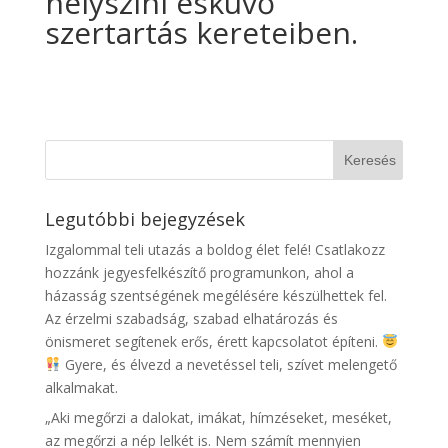
helyszíni esküvő
szertartás kereteiben.
Legutóbbi bejegyzések
Izgalommal teli utazás a boldog élet felé! Csatlakozz
hozzánk jegyesfelkészítő programunkon, ahol a
házasság szentségének megélésére készülhettek fel.
Az érzelmi szabadság, szabad elhatározás és
önismeret segítenek erős, érett kapcsolatot építeni.
Gyere, és élvezd a nevetéssel teli, szívet melengető
alkalmakat.
„Aki megőrzi a dalokat, imákat, hímzéseket, meséket,
az megőrzi a nép lelkét is. Nem számít mennyien