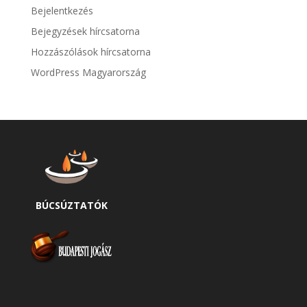
Bejelentkezés
Bejegyzések hírcsatorna
Hozzászólások hírcsatorna
WordPress Magyarország
BÚCSÚZTATÓK