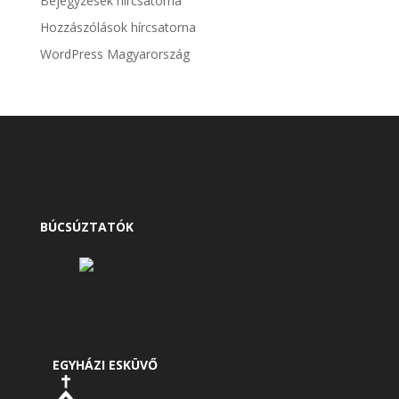
Bejegyzések hírcsatorna
Hozzászólások hírcsatorna
WordPress Magyarország
BÚCSÚZTATÓK
EGYHÁZI ESKÜVŐ