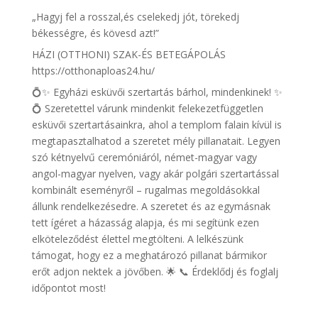
„Hagyj fel a rosszal,és cselekedj jót, törekedj
békességre, és kövesd azt!”
HÁZI (OTTHONI) SZAK-ÉS BETEGÁPOLÁS
https://otthonaploas24.hu/
💍✨ Egyházi esküvői szertartás bárhol, mindenkinek! ✨
💍 Szeretettel várunk mindenkit felekezetfüggetlen
esküvői szertartásainkra, ahol a templom falain kívül is
megtapasztalhatod a szeretet mély pillanatait. Legyen
szó kétnyelvű ceremóniáról, német-magyar vagy
angol-magyar nyelven, vagy akár polgári szertartással
kombinált eseményről – rugalmas megoldásokkal
állunk rendelkezésedre. A szeretet és az egymásnak
tett ígéret a házasság alapja, és mi segítünk ezen
elköteleződést élettel megtölteni. A lelkészünk
támogat, hogy ez a meghatározó pillanat bármikor
erőt adjon nektek a jövőben. 🌟 📞 Érdeklődj és foglalj
időpontot most!