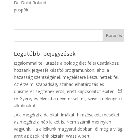
Dr. Dulai Roland
püspök
Legutóbbi bejegyzések
Izgalommal teli utazás a boldog élet felé! Csatlakozz
hozzánk jegyesfelkészítő programunkon, ahol a
házasság szentségének megélésére készülhettek fel.
Az érzelmi szabadság, szabad elhatározás és
önismeret segítenek erős, érett kapcsolatot építeni. 😇
👫 Gyere, és élvezd a nevetéssel teli, szívet melengető
alkalmakat.
„Aki megőrzi a dalokat, imákat, hímzéseket, meséket,
az megőrzi a nép lelkét is. Nem számít mennyien
vagyunk. Ha a lelkünk magyarul dobban, él még a világ,
amit az ősök ránk bíztak!” Wass Albert.