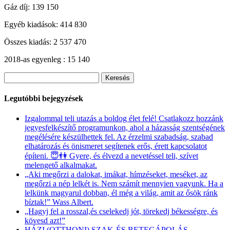
Gáz díj: 139 150
Egyéb kiadások: 414 830
Összes kiadás: 2 537 470
2018-as egyenleg : 15 140
Keresés:
Legutóbbi bejegyzések
Izgalommal teli utazás a boldog élet felé! Csatlakozz hozzánk
jegyesfelkészítő programunkon, ahol a házasság szentségének
megélésére készülhettek fel. Az érzelmi szabadság, szabad
elhatározás és önismeret segítenek erős, érett kapcsolatot
építeni. 😇👫 Gyere, és élvezd a nevetéssel teli, szívet
melengető alkalmakat.
„Aki megőrzi a dalokat, imákat, hímzéseket, meséket, az
megőrzi a nép lelkét is. Nem számít mennyien vagyunk. Ha a
lelkünk magyarul dobban, él még a világ, amit az ősök ránk
bíztak!” Wass Albert.
„Hagyj fel a rosszal,és cselekedj jót, törekedj békességre, és
kövesd azt!”
HÁZI (OTTHONI) SZAK-ÉS BETEGÁPOLÁS