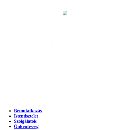
EGYHÁZI ESKÜVŐ
ALTEMPLOM
LELKI GONDOZÁS
OTTHON ÁPOLÁS
Bemutatkozás
Istentisztelet
Szolgálatok
Önkéntesség