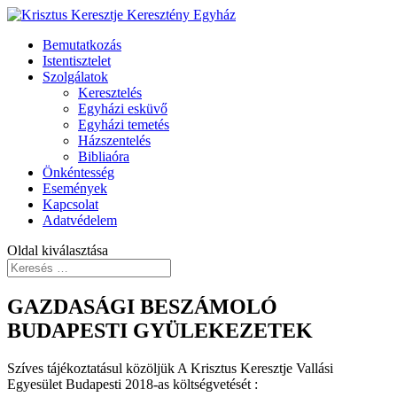
Bemutatkozás
Istentisztelet
Szolgálatok
Keresztelés
Egyházi esküvő
Egyházi temetés
Házszentelés
Bibliaóra
Önkéntesség
Események
Kapcsolat
Adatvédelem
Oldal kiválasztása
GAZDASÁGI BESZÁMOLÓ
BUDAPESTI GYÜLEKEZETEK
Szíves tájékoztatásul közöljük A Krisztus Keresztje Vallási
Egyesület Budapesti 2018-as költségvetését :