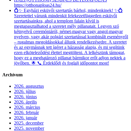
https://otthonaploas24.hu/
💍✨ Egyházi esküvői szertartás bárhol, mindenkinek! ✨💍
Szeretettel várunk mindenkit felekezetfüggetlen esküvői
szertartásainkra, ahol a templom falain kívül is
megtapasztalhatod a szeretet mély pillanatait. Legyen szó
kétnyelvű ceremóniáról, német-magyar vagy angol-magyar
nyelven, vagy akár polgári szertartással kombinált eseményről
– rugalmas megoldásokkal állunk rendelkezésedre. A szeretet
és az egymásnak tett ígéret a házasság alapja, és mi segítünk
ezen elköteleződést élettel megtölteni. A lelkészünk támogat,
hogy ez a meghatározó pillanat bármikor erőt adjon nektek a
jövőben. 🌟 📞 Érdeklődj és foglalj időpontot most!
Archívum
2026. augusztus
2026. július
2026. június
2026. április
2026. március
2026. február
2026. január
2025. december
2025. november