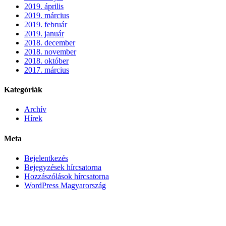
2019. április
2019. március
2019. február
2019. január
2018. december
2018. november
2018. október
2017. március
Kategóriák
Archív
Hírek
Meta
Bejelentkezés
Bejegyzések hírcsatorna
Hozzászólások hírcsatorna
WordPress Magyarország
BÚCSÚZTATÓK