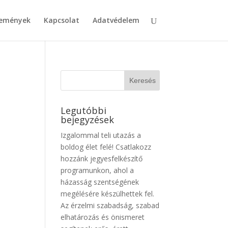
emények
Kapcsolat
Adatvédelem
Legutóbbi
bejegyzések
.
Izgalommal teli utazás a
boldog élet felé! Csatlakozz
hozzánk jegyesfelkészítő
programunkon, ahol a
házasság szentségének
megélésére készülhettek fel.
Az érzelmi szabadság, szabad
elhatározás és önismeret