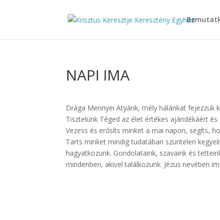
Bemutat
NAPI IMA
Drága Mennyei Atyánk, mély hálánkat fejezzük ki
Tisztelünk Téged az élet értékes ajándékáért és 
Vezess és erősíts minket a mai napon, segíts, h
Tarts minket mindig tudatában szüntelen kegye
hagyatkozunk. Gondolataink, szavaink és tettein
mindenben, akivel találkozunk. Jézus nevében 