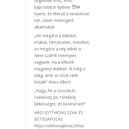
segítenek erős, érett
kapcsolatot építeni. 😇👫
Gyere, és élvezd a nevetéssel
teli, szívet melengető
alkalmakat.
„Aki megőrzi a dalokat,
imákat, hímzéseket, meséket,
az megőrzi a nép lelkét is.
Nem számít mennyien
vagyunk. Ha a lelkünk
magyarul dobban, él még a
világ, amit az ősök ránk
bíztak!” Wass Albert.
„Hagyj fel a rosszal,és
cselekedj jót, törekedj
békességre, és kövesd azt!”
HÁZI (OTTHONI) SZAK-ÉS
BETEGÁPOLÁS
https://otthonaploas24.hu/