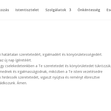
kozás
Istentisztelet
Szolgálatok
Önkéntesség
Es
 határtalan szeretetedért, irgalmadért és könyörületességedért.
az új nap ígéretéért.
ogy cselekedeteinkben a Te szeretetedet és könyörületedet tükrözzük
lmednek és irgalmasságodnak, miközben a Te isteni vezetésedre
k hirdessék szeretetedet, vigaszt nyújtva és reményt ébresztve
imádkozunk. Ámen.