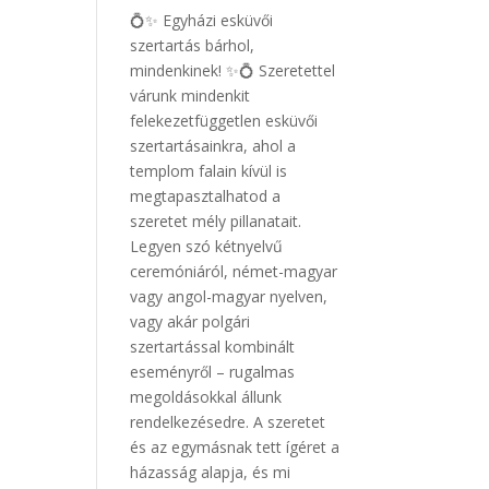
💍✨ Egyházi esküvői
szertartás bárhol,
mindenkinek! ✨💍 Szeretettel
várunk mindenkit
felekezetfüggetlen esküvői
szertartásainkra, ahol a
templom falain kívül is
megtapasztalhatod a
szeretet mély pillanatait.
Legyen szó kétnyelvű
ceremóniáról, német-magyar
vagy angol-magyar nyelven,
vagy akár polgári
szertartással kombinált
eseményről – rugalmas
megoldásokkal állunk
rendelkezésedre. A szeretet
és az egymásnak tett ígéret a
házasság alapja, és mi