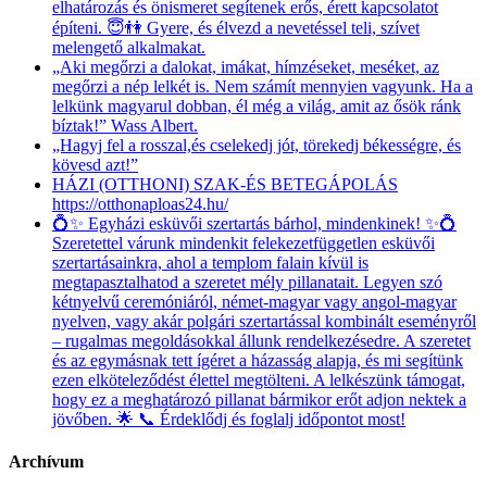
elhatározás és önismeret segítenek erős, érett kapcsolatot
építeni. 😇👫 Gyere, és élvezd a nevetéssel teli, szívet
melengető alkalmakat.
„Aki megőrzi a dalokat, imákat, hímzéseket, meséket, az
megőrzi a nép lelkét is. Nem számít mennyien vagyunk. Ha a
lelkünk magyarul dobban, él még a világ, amit az ősök ránk
bíztak!” Wass Albert.
„Hagyj fel a rosszal,és cselekedj jót, törekedj békességre, és
kövesd azt!”
HÁZI (OTTHONI) SZAK-ÉS BETEGÁPOLÁS
https://otthonaploas24.hu/
💍✨ Egyházi esküvői szertartás bárhol, mindenkinek! ✨💍
Szeretettel várunk mindenkit felekezetfüggetlen esküvői
szertartásainkra, ahol a templom falain kívül is
megtapasztalhatod a szeretet mély pillanatait. Legyen szó
kétnyelvű ceremóniáról, német-magyar vagy angol-magyar
nyelven, vagy akár polgári szertartással kombinált eseményről
– rugalmas megoldásokkal állunk rendelkezésedre. A szeretet
és az egymásnak tett ígéret a házasság alapja, és mi segítünk
ezen elköteleződést élettel megtölteni. A lelkészünk támogat,
hogy ez a meghatározó pillanat bármikor erőt adjon nektek a
jövőben. 🌟 📞 Érdeklődj és foglalj időpontot most!
Archívum