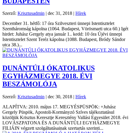
BUDAPESTEN
Szerző:
Krisztusadmin
|
dec 31, 2018
|
Hírek
December 31. hétfő: 17 óra Szilveszteri ünnepi Istentisztelet
Szentháromság kápolna (1064. Budapest, Vörösmarti utca 60.) Igét
hirdet: Juhász Gergely atya január 1.. kedd: 10 óra Újévi ünnepi
Istentisztelet Szent Teréz kápolna (1088. Budapest, Bródy Sándor
utca 38.)...
DUNÁNTÚLI ÓKATOLIKUS
EGYHÁZMEGYE 2018. ÉVI
BESZÁMOLÓJA
Szerző:
Krisztusadmin
|
dec 30, 2018
|
Hírek
ALAPÍTVA: 2010. május 17. MEGYÉSPÜSPÖK: +Juhász
Gergely Püspök, Apostoli-Kormányzó Szíves tájékoztatásul
közöljük Krisztus Keresztje Keresztény Vallási Egyesület 2018. évi
LOVÁSZPATONA ÉS A DUNÁNTÚLI EGYHÁZMEGYE
FILIÁIN végzett szolgáltatásainak szertartás szerinti...