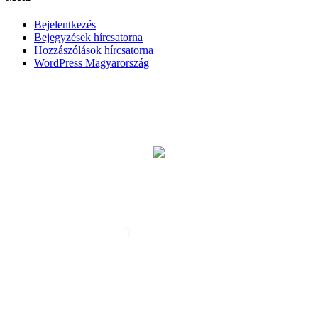
Bejelentkezés
Bejegyzések hírcsatorna
Hozzászólások hírcsatorna
WordPress Magyarország
BÚCSÚZTATÓK
EGYHÁZI ESKÜVŐ
ALTEMPLOM