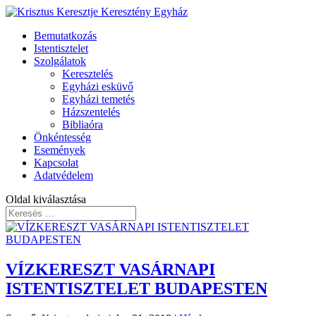
Bemutatkozás
Istentisztelet
Szolgálatok
Keresztelés
Egyházi esküvő
Egyházi temetés
Házszentelés
Bibliaóra
Önkéntesség
Események
Kapcsolat
Adatvédelem
Oldal kiválasztása
VÍZKERESZT VASÁRNAPI
ISTENTISZTELET BUDAPESTEN