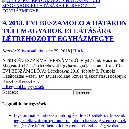
A 2018. ÉVI BESZÁMOLÓ A HATÁRON
TÚLI MAGYAROK ELLÁTÁSÁRA
LÉTREHOZOTT EGYHÁZMEGYE
Szerző:
Krisztusadmin
|
dec 29, 2018
|
Hírek
A 2018. ÉVI SZAKMAI BESZÁMOLÓ: Egyházunk Határon túli
Magyarok ellátására létrehozott Egyházmegyéjének annak a 2018.
ÉVI BESZÁMOLÓJA: Létrehozva: 2018. február 3. Püspöki
Határozattal Vezeti: Dr. Dulai Roland Szíves tájékoztatásul közöljük
Krisztus Keresztje...
« Régebbi bejegyzések
Keresés:
Legutóbbi bejegyzések
Izgalommal teli utazás a boldog élet felé! Csatlakozz hozzánk
jegyesfelkészítő programunkon, ahol a házasság szentségének
megélésére készülhettek fel. Az érzelmi szabadság, szabad