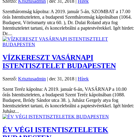
Szerző:
Krisztusadmin
|
dec 31, 2018
|
Hírek
Szentháromság kápolna: A 2019. január 5-án, SZOMBAT a 17.00
órás Istentiszteleten, a budapesti Szentháromság kápolnában (1064.
Budapest, Vörösmarty utca 60. ), Dr. Dulai Roland atya fog
Istentiszteletet tartani, és koncelebrálni a paptestvérekkel. Igét hirdet:
Dr....
VÍZKERESZT VASÁRNAPI
ISTENTISZTELET BUDAPESTEN
Szerző:
Krisztusadmin
|
dec 31, 2018
|
Hírek
Szent Teréz kápolna: A 2019. január 6-án, VASÁRNAP a 10.00
órás Istentiszteleten, a budapesti Szent Teréz kápolnában (1088.
Budapest, Bródy Sándor utca 38. ), Juhász Gergely atya fog
Istentiszteletet tartani, és koncelebrálni a paptestvérekkel. Igét hirdet:
Juhász...
ÉV VÉGI ISTENTISZTELETEK