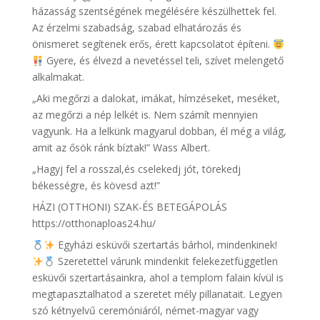
házasság szentségének megélésére készülhettek fel.
Az érzelmi szabadság, szabad elhatározás és
önismeret segítenek erős, érett kapcsolatot építeni.
Gyere, és élvezd a nevetéssel teli, szívet melengető
alkalmakat.
„Aki megőrzi a dalokat, imákat, hímzéseket, meséket,
az megőrzi a nép lelkét is. Nem számít mennyien
vagyunk. Ha a lelkünk magyarul dobban, él még a világ,
amit az ősök ránk bíztak!” Wass Albert.
„Hagyj fel a rosszal,és cselekedj jót, törekedj
békességre, és kövesd azt!”
HÁZI (OTTHONI) SZAK-ÉS BETEGÁPOLÁS
https://otthonaploas24.hu/
Egyházi esküvői szertartás bárhol, mindenkinek!
Szeretettel várunk mindenkit felekezetfüggetlen
esküvői szertartásainkra, ahol a templom falain kívül is
megtapasztalhatod a szeretet mély pillanatait. Legyen
szó kétnyelvű ceremóniáról, német-magyar vagy