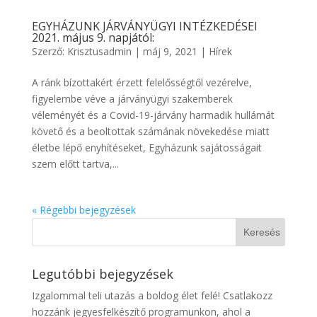
EGYHÁZUNK JÁRVÁNYÜGYI INTÉZKEDÉSEI
2021. május 9. napjától:
Szerző:
Krisztusadmin
|
máj 9, 2021
|
Hírek
A ránk bízottakért érzett felelősségtől vezérelve,
figyelembe véve a járványügyi szakemberek
véleményét és a Covid-19-járvány harmadik hullámát
követő és a beoltottak számának növekedése miatt
életbe lépő enyhítéseket, Egyházunk sajátosságait
szem előtt tartva,...
« Régebbi bejegyzések
Legutóbbi bejegyzések
Izgalommal teli utazás a boldog élet felé! Csatlakozz
hozzánk jegyesfelkészítő programunkon, ahol a