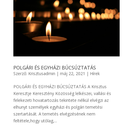
POLGÁRI ÉS EGYHÁZI BÚCSÚZTATÁS
Szerző:
Krisztusadmin
|
máj 22, 2021
|
Hírek
POLGÁRI ÉS EGYHÁZI BÚCSÚZTATÁS A Krisztus
Keresztje Keresztény Közösség lelkészei, vallási és
felekezeti hovatartozás tekintete nélkül elvégzi az
elhunyt személyek egyházi és polgári temetési
szertartását. A temetés elvégzésének nem
feltétele,hogy utólag,...