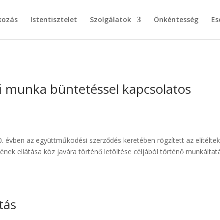
kozás
Istentisztelet
Szolgálatok
Önkéntesség
Es
munka büntetéssel kapcsolatos
. évben az együttműködési szerződés keretében rögzített az elítélte
ek ellátása köz javára történő letöltése céljából történő munkáltatá
tás