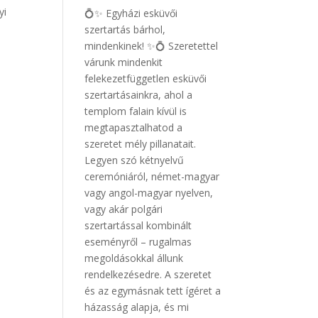
yi
💍✨ Egyházi esküvői
szertartás bárhol,
mindenkinek! ✨💍 Szeretettel
várunk mindenkit
felekezetfüggetlen esküvői
szertartásainkra, ahol a
templom falain kívül is
megtapasztalhatod a
szeretet mély pillanatait.
Legyen szó kétnyelvű
ceremóniáról, német-magyar
vagy angol-magyar nyelven,
vagy akár polgári
szertartással kombinált
eseményről – rugalmas
megoldásokkal állunk
rendelkezésedre. A szeretet
és az egymásnak tett ígéret a
házasság alapja, és mi