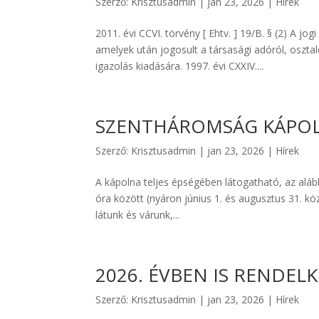
Szerző:
Krisztusadmin
|
jan 23, 2026
|
Hírek
2011. évi CCVI. törvény [ Ehtv. ] 19/B. § (2) A 
amelyek után jogosult a társasági adóról, oszta
igazolás kiadására. 1997. évi CXXIV....
SZENTHÁROMSÁG KÁPOL
Szerző:
Krisztusadmin
|
jan 23, 2026
|
Hírek
A kápolna teljes épségében látogatható, az alább
óra között (nyáron június 1. és augusztus 31. kö
látunk és várunk,...
2026. ÉVBEN IS RENDE
Szerző:
Krisztusadmin
|
jan 23, 2026
|
Hírek