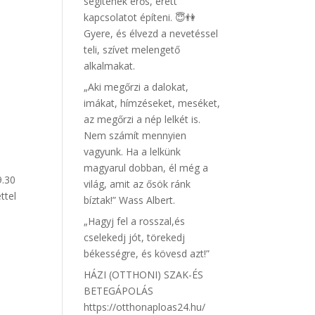
segítenek erős, érett
kapcsolatot építeni. 😇👫
Gyere, és élvezd a nevetéssel
teli, szívet melengető
alkalmakat.
„Aki megőrzi a dalokat,
imákat, hímzéseket, meséket,
az megőrzi a nép lelkét is.
Nem számít mennyien
vagyunk. Ha a lelkünk
magyarul dobban, él még a
9.30
világ, amit az ősök ránk
ttel
bíztak!” Wass Albert.
„Hagyj fel a rosszal,és
cselekedj jót, törekedj
békességre, és kövesd azt!”
HÁZI (OTTHONI) SZAK-ÉS
BETEGÁPOLÁS
https://otthonaploas24.hu/