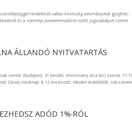
jogi személyiséggel rendelkező vallási közösség adományokat gyűjthet,
lékadóról és a személyi jövedelemadóról szóló jogszabályok szerint
NA ÁLLANDÓ NYITVATARTÁS
iak szerint: (Budapest, VI. kerület, Vörösmarty utca 60.) Szerda: 17-1
zött Zárva) Vasárnap: 8-12 óra között. Minden érdeklődőt, sok szerete
LKEZHEDSZ ADÓD 1%-RÓL