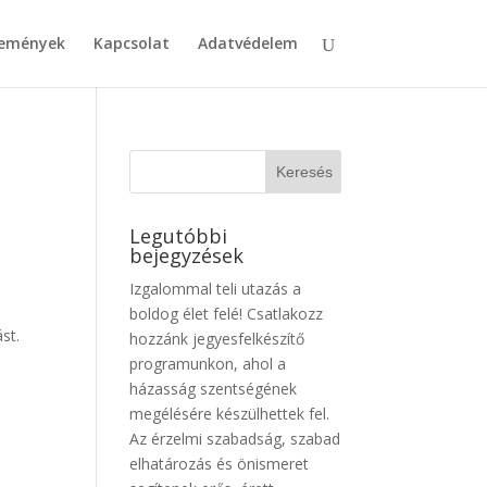
emények
Kapcsolat
Adatvédelem
Legutóbbi
bejegyzések
Izgalommal teli utazás a
k
boldog élet felé! Csatlakozz
st.
hozzánk jegyesfelkészítő
programunkon, ahol a
házasság szentségének
megélésére készülhettek fel.
Az érzelmi szabadság, szabad
elhatározás és önismeret