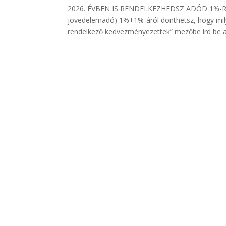
2026. ÉVBEN IS RENDELKEZHEDSZ ADÓD 1%-RÓL 
jövedelemadó) 1%+1%-áról dönthetsz, hogy milye
rendelkező kedvezményezettek” mezőbe írd be a 