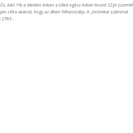
Adó 1%-a Minden évben a tőled egész évben levont SZJA (személ
n célra akarod, hogy az állam felhasználja. A „technikai számmal
2783...