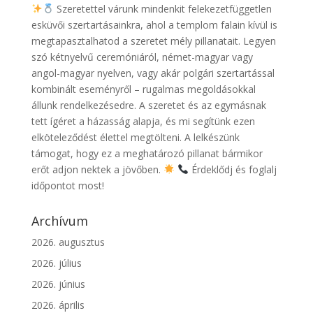
Szeretettel várunk mindenkit felekezetfüggetlen
esküvői szertartásainkra, ahol a templom falain kívül is
megtapasztalhatod a szeretet mély pillanatait. Legyen
szó kétnyelvű ceremóniáról, német-magyar vagy
angol-magyar nyelven, vagy akár polgári szertartással
kombinált eseményről – rugalmas megoldásokkal
állunk rendelkezésedre. A szeretet és az egymásnak
tett ígéret a házasság alapja, és mi segítünk ezen
elköteleződést élettel megtölteni. A lelkészünk
támogat, hogy ez a meghatározó pillanat bármikor
erőt adjon nektek a jövőben.
Érdeklődj és foglalj
időpontot most!
Archívum
2026. augusztus
2026. július
2026. június
2026. április