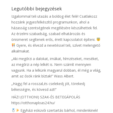
Legutóbbi bejegyzések
Izgalommal teli utazás a boldog élet felé! Csatlakozz
hozzánk jegyesfelkészítő programunkon, ahol a
házasság szentségének megélésére készülhettek fel.
Az érzelmi szabadság, szabad elhatározás és
önismeret segítenek erős, érett kapcsolatot építeni.
Gyere, és élvezd a nevetéssel teli, szívet melengető
alkalmakat.
„Aki megőrzi a dalokat, imákat, hímzéseket, meséket,
az megőrzi a nép lelkét is. Nem számít mennyien
vagyunk. Ha a lelkünk magyarul dobban, él még a világ,
amit az ősök ránk bíztak!” Wass Albert.
„Hagyj fel a rosszal,és cselekedj jót, törekedj
békességre, és kövesd azt!”
HÁZI (OTTHONI) SZAK-ÉS BETEGÁPOLÁS
https://otthonaploas24.hu/
Egyházi esküvői szertartás bárhol, mindenkinek!