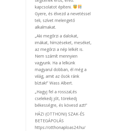
segítenek erős, érett
kapcsolatot építeni.
Gyere, és élvezd a nevetéssel
teli, szívet melengető
alkalmakat.
„Aki megőrzi a dalokat,
imákat, hímzéseket, meséket,
az megőrzi a nép lelkét is.
Nem számít mennyien
vagyunk. Ha a lelkünk
magyarul dobban, él még a
világ, amit az ősök ránk
bíztak!” Wass Albert.
„Hagyj fel a rosszal,és
cselekedj jót, törekedj
békességre, és kövesd azt!”
HÁZI (OTTHONI) SZAK-ÉS
BETEGÁPOLÁS
https://otthonaploas24.hu/