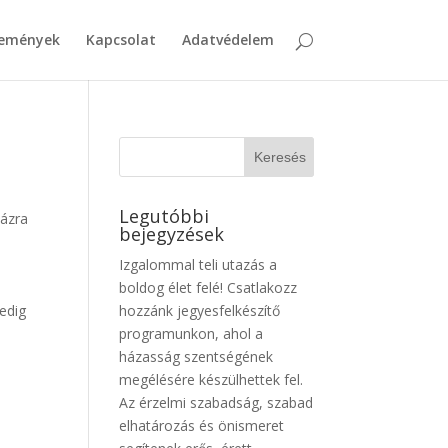
emények
Kapcsolat
Adatvédelem
Legutóbbi
házra
bejegyzések
Izgalommal teli utazás a
boldog élet felé! Csatlakozz
edig
hozzánk jegyesfelkészítő
programunkon, ahol a
házasság szentségének
megélésére készülhettek fel.
Az érzelmi szabadság, szabad
elhatározás és önismeret