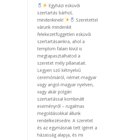
Egyházi esküvői
szertartás bárhol,
mindenkinek!
Szeretettel
várunk mindenkit
felekezetfüggetlen esküvői
szertartásainkra, ahol a
templom falain kívül is
megtapasztalhatod a
szeretet mély pillanatait.
Legyen szó kétnyelvű
ceremóniáról, német-magyar
vagy angol-magyar nyelven,
vagy akár polgári
szertartással kombinált
eseményről – rugalmas
megoldásokkal állunk
rendelkezésedre. A szeretet
és az egymásnak tett ígéret a
házasság alapja, és mi