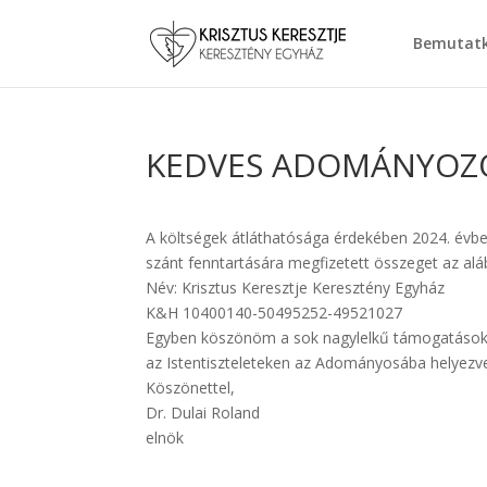
Bemutat
KEDVES ADOMÁNYOZÓ
A költségek átláthatósága érdekében 2024. évbe
szánt fenntartására megfizetett összeget az alá
Név: Krisztus Keresztje Keresztény Egyház
K&H 10400140-50495252-49521027
Egyben köszönöm a sok nagylelkű támogatásoka
az Istentiszteleteken az Adományosába helyezv
Köszönettel,
Dr. Dulai Roland
elnök