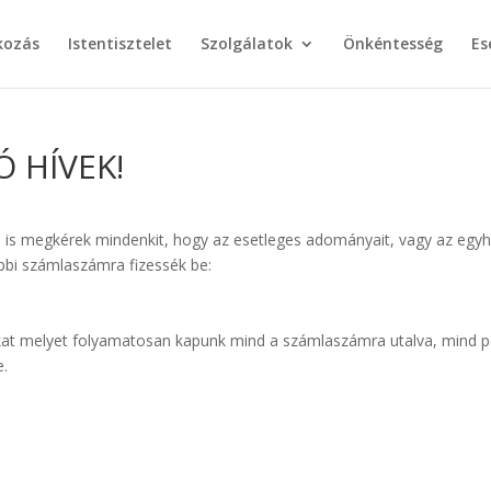
kozás
Istentisztelet
Szolgálatok
Önkéntesség
Es
 HÍVEK!
 is megkérek mindenkit, hogy az esetleges adományait, vagy az egy
bbi számlaszámra fizessék be:
t melyet folyamatosan kapunk mind a számlaszámra utalva, mind p
e.