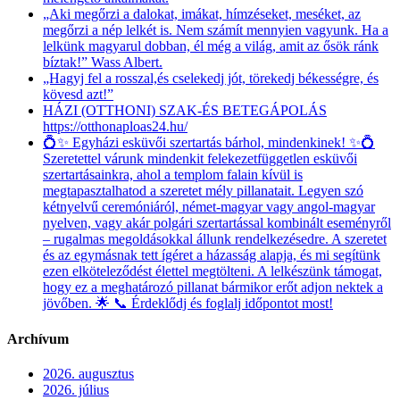
„Aki megőrzi a dalokat, imákat, hímzéseket, meséket, az
megőrzi a nép lelkét is. Nem számít mennyien vagyunk. Ha a
lelkünk magyarul dobban, él még a világ, amit az ősök ránk
bíztak!” Wass Albert.
„Hagyj fel a rosszal,és cselekedj jót, törekedj békességre, és
kövesd azt!”
HÁZI (OTTHONI) SZAK-ÉS BETEGÁPOLÁS
https://otthonaploas24.hu/
💍✨ Egyházi esküvői szertartás bárhol, mindenkinek! ✨💍
Szeretettel várunk mindenkit felekezetfüggetlen esküvői
szertartásainkra, ahol a templom falain kívül is
megtapasztalhatod a szeretet mély pillanatait. Legyen szó
kétnyelvű ceremóniáról, német-magyar vagy angol-magyar
nyelven, vagy akár polgári szertartással kombinált eseményről
– rugalmas megoldásokkal állunk rendelkezésedre. A szeretet
és az egymásnak tett ígéret a házasság alapja, és mi segítünk
ezen elköteleződést élettel megtölteni. A lelkészünk támogat,
hogy ez a meghatározó pillanat bármikor erőt adjon nektek a
jövőben. 🌟 📞 Érdeklődj és foglalj időpontot most!
Archívum
2026. augusztus
2026. július