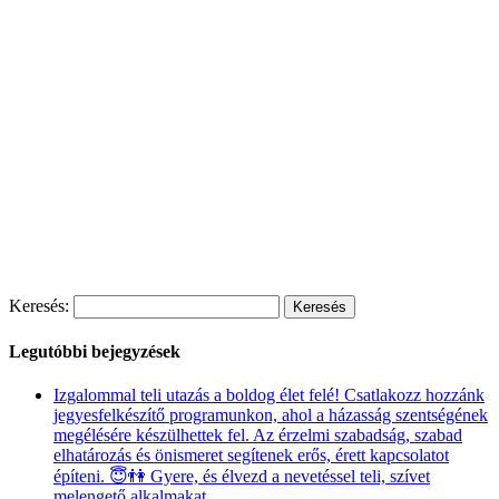
Keresés:
Legutóbbi bejegyzések
Izgalommal teli utazás a boldog élet felé! Csatlakozz hozzánk
jegyesfelkészítő programunkon, ahol a házasság szentségének
megélésére készülhettek fel. Az érzelmi szabadság, szabad
elhatározás és önismeret segítenek erős, érett kapcsolatot
építeni. 😇👫 Gyere, és élvezd a nevetéssel teli, szívet
melengető alkalmakat.