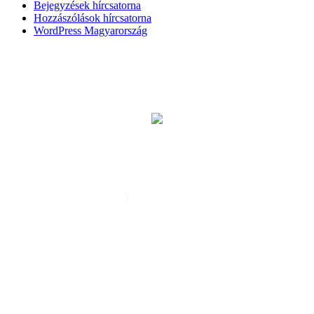
Bejegyzések hírcsatorna
Hozzászólások hírcsatorna
WordPress Magyarország
BÚCSÚZTATÓK
EGYHÁZI ESKÜVŐ
ALTEMPLOM
LELKI GONDOZÁS