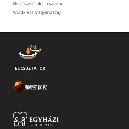
Hozzászólások hírcsatorna
WordPress Magyarország
BÚCSÚZTATÓK