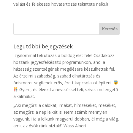
vallási és felekezeti hovatartozás tekintete nélkül!
Legutóbbi bejegyzések
Izgalommal teli utazás a boldog élet felé! Csatlakozz
hozzánk jegyesfelkészítő programunkon, ahol a
házasság szentségének megélésére készülhettek fel.
Az érzelmi szabadság, szabad elhatározás és
önismeret segítenek erős, érett kapcsolatot építeni.
Gyere, és élvezd a nevetéssel teli, szívet melengető
alkalmakat.
„Aki megőrzi a dalokat, imákat, hímzéseket, meséket,
az megőrzi a nép lelkét is. Nem számít mennyien
vagyunk. Ha a lelkünk magyarul dobban, él még a világ,
amit az ősök ránk bíztak!” Wass Albert.