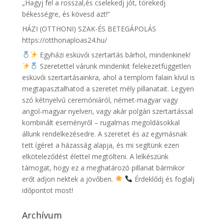
„Hagyj fel a rosszal,és cselekedj jót, törekedj
békességre, és kövesd azt!”
HÁZI (OTTHONI) SZAK-ÉS BETEGÁPOLÁS
https://otthonaploas24.hu/
Egyházi esküvői szertartás bárhol, mindenkinek!
Szeretettel várunk mindenkit felekezetfüggetlen
esküvői szertartásainkra, ahol a templom falain kívül is
megtapasztalhatod a szeretet mély pillanatait. Legyen
szó kétnyelvű ceremóniáról, német-magyar vagy
angol-magyar nyelven, vagy akár polgári szertartással
kombinált eseményről – rugalmas megoldásokkal
állunk rendelkezésedre. A szeretet és az egymásnak
tett ígéret a házasság alapja, és mi segítünk ezen
elköteleződést élettel megtölteni. A lelkészünk
támogat, hogy ez a meghatározó pillanat bármikor
erőt adjon nektek a jövőben.
Érdeklődj és foglalj
időpontot most!
Archívum