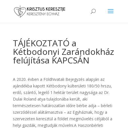
TÁJÉKOZTATÓ a
Kétbodonyi Zarándokház
felújítása KAPCSÁN
A 2020. évben a Földhivatali Bejegyzés alapján az
ajándékba kapott Kétbodony külterületi 180/50 hrszu,
erdő, szántó, legelő 1 hektár terület nagysága az Dr.
Dulai Roland atya tulajdonába került, aki
természetesen határozatlan időre bérbe adja – bérleti
szerződéssel alátámasztva – az Egyháznak, hogy a
szervezeten keresztül a földet megművelés céljából a
helyi gazdák, megtudják művelni.A Haszonbérleti