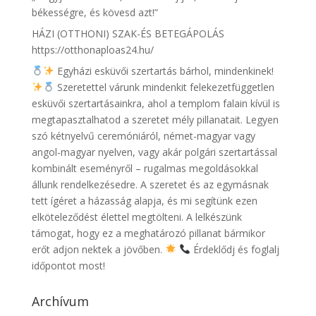
békességre, és kövesd azt!”
HÁZI (OTTHONI) SZAK-ÉS BETEGÁPOLÁS
https://otthonaploas24.hu/
Egyházi esküvői szertartás bárhol, mindenkinek!
Szeretettel várunk mindenkit felekezetfüggetlen
esküvői szertartásainkra, ahol a templom falain kívül is
megtapasztalhatod a szeretet mély pillanatait. Legyen
szó kétnyelvű ceremóniáról, német-magyar vagy
angol-magyar nyelven, vagy akár polgári szertartással
kombinált eseményről – rugalmas megoldásokkal
állunk rendelkezésedre. A szeretet és az egymásnak
tett ígéret a házasság alapja, és mi segítünk ezen
elköteleződést élettel megtölteni. A lelkészünk
támogat, hogy ez a meghatározó pillanat bármikor
erőt adjon nektek a jövőben.
Érdeklődj és foglalj
időpontot most!
Archívum