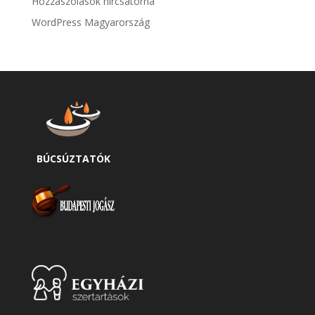
Hozzászólások hírcsatorna
WordPress Magyarország
BÚCSÚZTATÓK