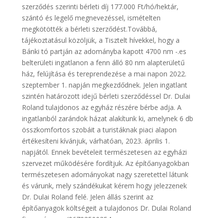
szerződés szerinti bérleti díj 177.000 Ft/hó/hektár,
szántó és legelő megnevezéssel, ismételten
megkötötték a bérleti szerződést.Továbbá,
tájékoztatásul közöljük, a Tisztelt hívekkel, hogy a
Bánki tó partján az adományba kapott 4700 nm -.es
belterületi ingatlanon a fenn álló 80 nm alapterületű
ház, felújítása és tereprendezése a mai napon 2022.
szeptember 1. napján megkezdődnek. Jelen ingatlant
szintén határozott idejű bérleti szerződéssel Dr. Dulai
Roland tulajdonos az egyház részére bérbe adja. A
ingatlanból zarándok házat alakítunk ki, amelynek 6 db
összkomfortos szobáit a turistáknak piaci alapon
értékesíteni kívánjuk, várhatóan, 2023. április 1.
napjától. Ennek bevételeit természetesen az egyházi
szervezet működésére fordítjuk. Az építőanyagokban
természetesen adományokat nagy szeretettel látunk
és várunk, mely szándékukat kérem hogy jelezzenek
Dr. Dulai Roland felé. Jelen állás szerint az
építőanyagok költségeit a tulajdonos Dr. Dulai Roland