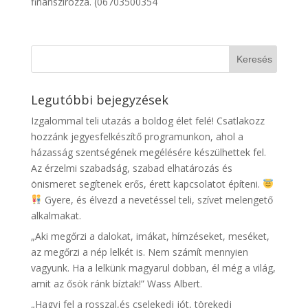
finanszírozza. (06703500354
Legutóbbi bejegyzések
Izgalommal teli utazás a boldog élet felé! Csatlakozz
hozzánk jegyesfelkészítő programunkon, ahol a
házasság szentségének megélésére készülhettek fel.
Az érzelmi szabadság, szabad elhatározás és
önismeret segítenek erős, érett kapcsolatot építeni.
Gyere, és élvezd a nevetéssel teli, szívet melengető
alkalmakat.
„Aki megőrzi a dalokat, imákat, hímzéseket, meséket,
az megőrzi a nép lelkét is. Nem számít mennyien
vagyunk. Ha a lelkünk magyarul dobban, él még a világ,
amit az ősök ránk bíztak!” Wass Albert.
„Hagyj fel a rosszal,és cselekedj jót, törekedj