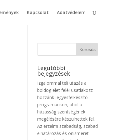
emények
Kapcsolat
Adatvédelem
Legutóbbi
bejegyzések
Izgalommal teli utazás a
boldog élet felé! Csatlakozz
hozzánk jegyesfelkészítő
programunkon, ahol a
házasság szentségének
megélésére készülhettek fel.
Az érzelmi szabadság, szabad
elhatározás és önismeret