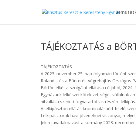
Bemutat
TÁJÉKOZTATÁS a BÖR
TÁJÉKOZTATÁS
A 2023. november 25. nap folyamán történt szemé
Roland – és a Büntetés-végrehajtás Országos P
Börtönlelkészi szolgálat ellátása céljából, 2024. 
Egyházunk lelkészei kötelezettséget vállalnak 
hitvallása szerinti fogvatartottak részére lelkipász
A lelkipásztori ellátás koordinálásáért felelő sz
Lelkipásztorok havi jövedelmei viszonyai, mely
Jelen javadalmazást a kormány 2023. december 1 