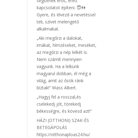
segítenek erős, érett
kapcsolatot építeni. 😇👫
Gyere, és élvezd a nevetéssel
teli, szívet melengető
alkalmakat.
„Aki megőrzi a dalokat,
imákat, hímzéseket, meséket,
az megőrzi a nép lelkét is.
Nem számít mennyien
vagyunk. Ha a lelkünk
magyarul dobban, él még a
világ, amit az ősök ránk
bíztak!” Wass Albert.
„Hagyj fel a rosszal,és
cselekedj jót, törekedj
békességre, és kövesd azt!”
HÁZI (OTTHONI) SZAK-ÉS
BETEGÁPOLÁS
https://otthonaploas24.hu/