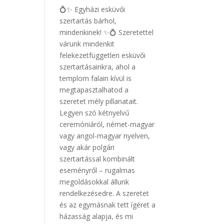
💍✨ Egyházi esküvői
szertartás bárhol,
mindenkinek! ✨💍 Szeretettel
várunk mindenkit
felekezetfüggetlen esküvői
szertartásainkra, ahol a
templom falain kívül is
megtapasztalhatod a
szeretet mély pillanatait.
Legyen szó kétnyelvű
ceremóniáról, német-magyar
vagy angol-magyar nyelven,
vagy akár polgári
szertartással kombinált
eseményről – rugalmas
megoldásokkal állunk
rendelkezésedre. A szeretet
és az egymásnak tett ígéret a
házasság alapja, és mi