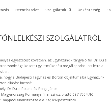
kozás
Istentisztelet
Szolgálatok
Önkéntesség
Es
TÖNLELKÉSZI SZOLGÁLATRÓL
lyes egyeztetést követően, az Egyházunk – tárgyaló fél: Dr. Dulai
arancsnoksága között Együttműködési megállapodás jött létre a
évben.
arra, hogy a Budapesti Fegyház és Börtön objektumaiba Egyházunk
tori ellátást biztosít.
emély: Dr Dulai Roland és Perge János
et Magyarország Kormánya finanszíroz: bruttó 697 700Ft/fő
napjától finanszírozza a a 2 fő lelkipásztornak.