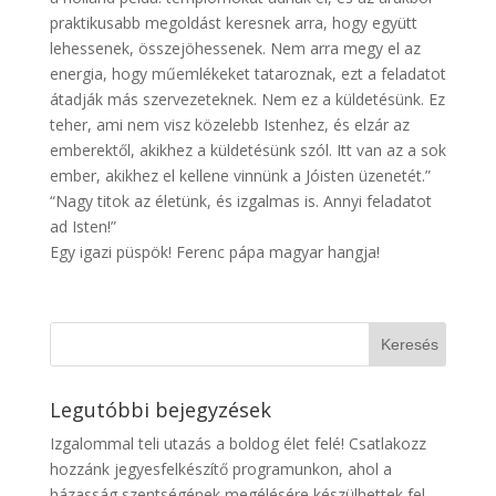
praktikusabb megoldást keresnek arra, hogy együtt
lehessenek, összejöhessenek. Nem arra megy el az
energia, hogy műemlékeket tataroznak, ezt a feladatot
átadják más szervezeteknek. Nem ez a küldetésünk. Ez
teher, ami nem visz közelebb Istenhez, és elzár az
emberektől, akikhez a küldetésünk szól. Itt van az a sok
ember, akikhez el kellene vinnünk a Jóisten üzenetét.”
“Nagy titok az életünk, és izgalmas is. Annyi feladatot
ad Isten!”
Egy igazi püspök! Ferenc pápa magyar hangja!
Legutóbbi bejegyzések
Izgalommal teli utazás a boldog élet felé! Csatlakozz
hozzánk jegyesfelkészítő programunkon, ahol a
házasság szentségének megélésére készülhettek fel.