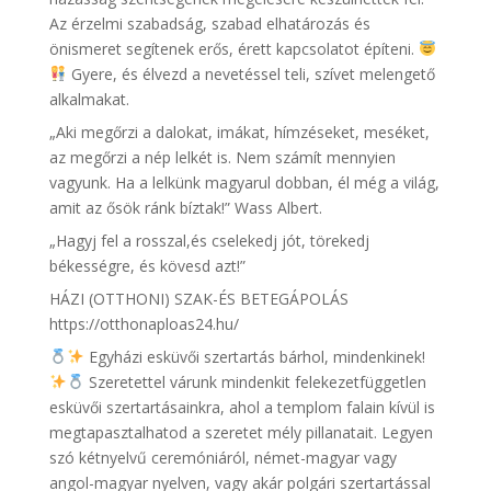
Az érzelmi szabadság, szabad elhatározás és
önismeret segítenek erős, érett kapcsolatot építeni.
Gyere, és élvezd a nevetéssel teli, szívet melengető
alkalmakat.
„Aki megőrzi a dalokat, imákat, hímzéseket, meséket,
az megőrzi a nép lelkét is. Nem számít mennyien
vagyunk. Ha a lelkünk magyarul dobban, él még a világ,
amit az ősök ránk bíztak!” Wass Albert.
„Hagyj fel a rosszal,és cselekedj jót, törekedj
békességre, és kövesd azt!”
HÁZI (OTTHONI) SZAK-ÉS BETEGÁPOLÁS
https://otthonaploas24.hu/
Egyházi esküvői szertartás bárhol, mindenkinek!
Szeretettel várunk mindenkit felekezetfüggetlen
esküvői szertartásainkra, ahol a templom falain kívül is
megtapasztalhatod a szeretet mély pillanatait. Legyen
szó kétnyelvű ceremóniáról, német-magyar vagy
angol-magyar nyelven, vagy akár polgári szertartással