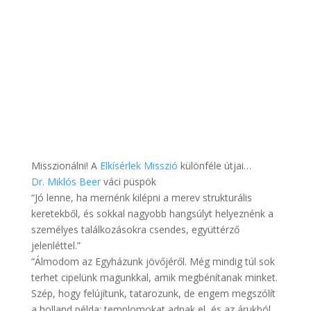
Misszionálni! A
Elkísérlek Misszió
különféle útjai…
Dr.
Miklós Beer
váci püspök
“Jó lenne, ha mernénk kilépni a merev strukturális
keretekből, és sokkal nagyobb hangsúlyt helyeznénk a
személyes találkozásokra csendes, együttérző
jelenléttel.”
“Álmodom az Egyházunk jövőjéről. Még mindig túl sok
terhet cipelünk magunkkal, amik megbénítanak minket.
Szép, hogy felújítunk, tatarozunk, de engem megszólít
a holland példa: templomokat adnak el, és az árukból