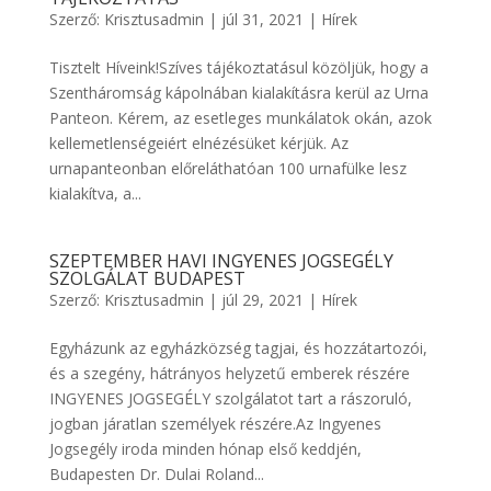
Szerző:
Krisztusadmin
|
júl 31, 2021
|
Hírek
Tisztelt Híveink!Szíves tájékoztatásul közöljük, hogy a
Szentháromság kápolnában kialakításra kerül az Urna
Panteon. Kérem, az esetleges munkálatok okán, azok
kellemetlenségeiért elnézésüket kérjük. Az
urnapanteonban előreláthatóan 100 urnafülke lesz
kialakítva, a...
SZEPTEMBER HAVI INGYENES JOGSEGÉLY
SZOLGÁLAT BUDAPEST
Szerző:
Krisztusadmin
|
júl 29, 2021
|
Hírek
Egyházunk az egyházközség tagjai, és hozzátartozói,
és a szegény, hátrányos helyzetű emberek részére
INGYENES JOGSEGÉLY szolgálatot tart a rászoruló,
jogban járatlan személyek részére.Az Ingyenes
Jogsegély iroda minden hónap első keddjén,
Budapesten Dr. Dulai Roland...