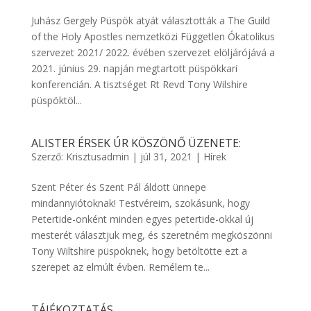
Juhász Gergely Püspök atyát választották a The Guild
of the Holy Apostles nemzetközi Független Ókatolikus
szervezet 2021/ 2022. évében szervezet elöljárójává a
2021. június 29. napján megtartott püspökkari
konferencián. A tisztséget Rt Revd Tony Wilshire
püspöktöl...
ALISTER ÉRSEK ÚR KÖSZÖNŐ ÜZENETE:
Szerző:
Krisztusadmin
|
júl 31, 2021
|
Hírek
Szent Péter és Szent Pál áldott ünnepe
mindannyiótoknak! Testvéreim, szokásunk, hogy
Petertide-onként minden egyes petertide-okkal új
mesterét választjuk meg, és szeretném megköszönni
Tony Wiltshire püspöknek, hogy betöltötte ezt a
szerepet az elmúlt évben. Remélem te...
TÁJÉKOZTATÁS