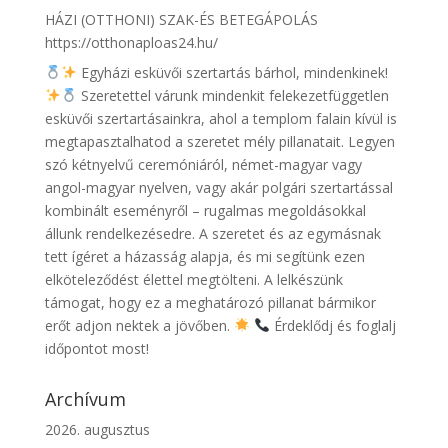
HÁZI (OTTHONI) SZAK-ÉS BETEGÁPOLÁS
https://otthonaploas24.hu/
Egyházi esküvői szertartás bárhol, mindenkinek!
Szeretettel várunk mindenkit felekezetfüggetlen
esküvői szertartásainkra, ahol a templom falain kívül is
megtapasztalhatod a szeretet mély pillanatait. Legyen
szó kétnyelvű ceremóniáról, német-magyar vagy
angol-magyar nyelven, vagy akár polgári szertartással
kombinált eseményről – rugalmas megoldásokkal
állunk rendelkezésedre. A szeretet és az egymásnak
tett ígéret a házasság alapja, és mi segítünk ezen
elköteleződést élettel megtölteni. A lelkészünk
támogat, hogy ez a meghatározó pillanat bármikor
erőt adjon nektek a jövőben.
Érdeklődj és foglalj
időpontot most!
Archívum
2026. augusztus