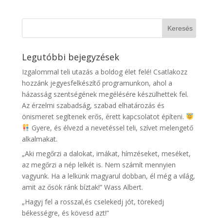
Legutóbbi bejegyzések
Izgalommal teli utazás a boldog élet felé! Csatlakozz
hozzánk jegyesfelkészítő programunkon, ahol a
házasság szentségének megélésére készülhettek fel.
Az érzelmi szabadság, szabad elhatározás és
önismeret segítenek erős, érett kapcsolatot építeni.
Gyere, és élvezd a nevetéssel teli, szívet melengető
alkalmakat.
„Aki megőrzi a dalokat, imákat, hímzéseket, meséket,
az megőrzi a nép lelkét is. Nem számít mennyien
vagyunk. Ha a lelkünk magyarul dobban, él még a világ,
amit az ősök ránk bíztak!” Wass Albert.
„Hagyj fel a rosszal,és cselekedj jót, törekedj
békességre, és kövesd azt!”