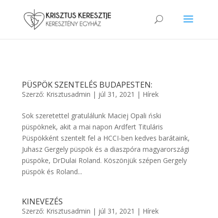
PÜSPÖK SZENTELÉS BUDAPESTEN:
Szerző:
Krisztusadmin
|
júl 31, 2021
|
Hírek
Sok szeretettel gratulálunk Maciej Opali ński
püspöknek, akit a mai napon Ardfert Tituláris
Püspökként szentelt fel a HCCI-ben kedves barátaink,
Juhasz Gergely püspök és a diaszpóra magyarországi
püspöke, DrDulai Roland. Köszönjük szépen Gergely
püspök és Roland...
KINEVEZÉS
Szerző:
Krisztusadmin
|
júl 31, 2021
|
Hírek