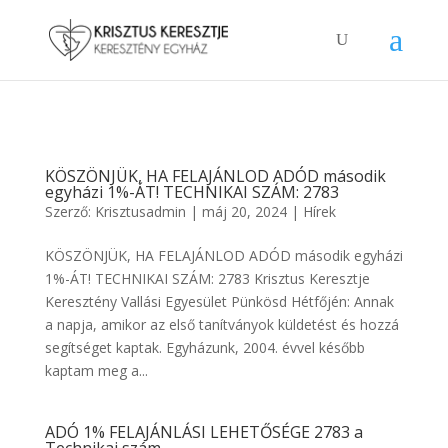
KÖSZÖNJÜK, HA FELAJÁNLOD ADÓD második
egyházi 1%-ÁT! TECHNIKAI SZÁM: 2783
Szerző:
Krisztusadmin
|
máj 20, 2024
|
Hírek
KÖSZÖNJÜK, HA FELAJÁNLOD ADÓD második egyházi
1%-ÁT! TECHNIKAI SZÁM: 2783 Krisztus Keresztje
Keresztény Vallási Egyesület Pünkösd Hétfőjén: Annak
a napja, amikor az első tanítványok küldetést és hozzá
segítséget kaptak. Egyházunk, 2004. évvel később
kaptam meg a...
ADÓ 1% FELAJÁNLÁSI LEHETŐSÉGE 2783 a