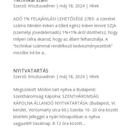
Technikai szám
Szerző:
Krisztusadmin
|
máj 18, 2024
|
Hírek
ADÓ 1% FELAJÁNLÁSI LEHETŐSÉGE 2783- a szeretet
száma Minden évben a tőled egész évben levont SZJA
(személyi jövedelemadó) 1%+1%-áról dönthetsz, hogy
milyen célra akarod, hogy az állam felhasználja. A
“technikai számmal rendelkező kedvezményezettek”
mezőbe írd be a...
NYITVATARTÁS
Szerző:
Krisztusadmin
|
máj 18, 2024
|
Hírek
Megszokott Módon tart nyitva a Budapesti
Szentháromság Kápolna: SZENTHÁROMSÁG
KÁPOLNA ÁLLANDÓ NYITVATARTÁSA: (Budapest, VI.
kerület, Vörösmarty utca 60.) Szerda: 16- 20 óra között
kísérleti jelleggel a nyári hónapokban is nyitva
vagyunk!!! Vasárnap: 8-12 óra között....