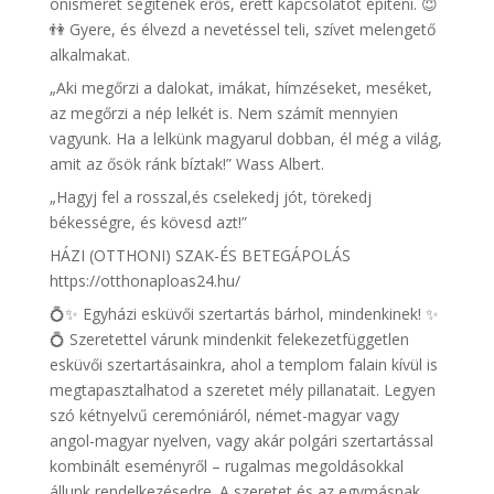
önismeret segítenek erős, érett kapcsolatot építeni. 😇
👫 Gyere, és élvezd a nevetéssel teli, szívet melengető
alkalmakat.
„Aki megőrzi a dalokat, imákat, hímzéseket, meséket,
az megőrzi a nép lelkét is. Nem számít mennyien
vagyunk. Ha a lelkünk magyarul dobban, él még a világ,
amit az ősök ránk bíztak!” Wass Albert.
„Hagyj fel a rosszal,és cselekedj jót, törekedj
békességre, és kövesd azt!”
HÁZI (OTTHONI) SZAK-ÉS BETEGÁPOLÁS
https://otthonaploas24.hu/
💍✨ Egyházi esküvői szertartás bárhol, mindenkinek! ✨
💍 Szeretettel várunk mindenkit felekezetfüggetlen
esküvői szertartásainkra, ahol a templom falain kívül is
megtapasztalhatod a szeretet mély pillanatait. Legyen
szó kétnyelvű ceremóniáról, német-magyar vagy
angol-magyar nyelven, vagy akár polgári szertartással
kombinált eseményről – rugalmas megoldásokkal
állunk rendelkezésedre. A szeretet és az egymásnak