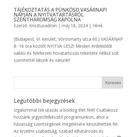
TÁJÉKOZTATÁS A PÜNKÖSD VASÁRNAPI
NAPJÁN A NYITVATARTÁSRÓL
SZENTHÁROMSÁG KÁPOLNA
Szerző:
Krisztusadmin
|
máj 18, 2024
|
Hírek
(Budapest, VI. kerület, Vörösmarty utca 60.) VASÁRNAP
8- 16 óra között NYITVA LESZ! Minden érdeklődőt
vallási és felekezeti hovatartozás tekintete nélkül sok
szeretettel látunk és várunk!!
Legutóbbi bejegyzések
Izgalommal teli utazás a boldog élet felé! Csatlakozz
hozzánk jegyesfelkészítő programunkon, ahol a
házasság szentségének megélésére készülhettek fel.
Az érzelmi szabadság, szabad elhatározás és