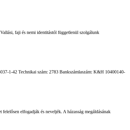
llási, faji és nemi identitástól függetlenül szolgálunk
18296037-1-42 Technikai szám: 2783 Bankszámlaszám: K&H 10400140-
ket felelősen elfogadják és neveljék. A házasság megáldásának