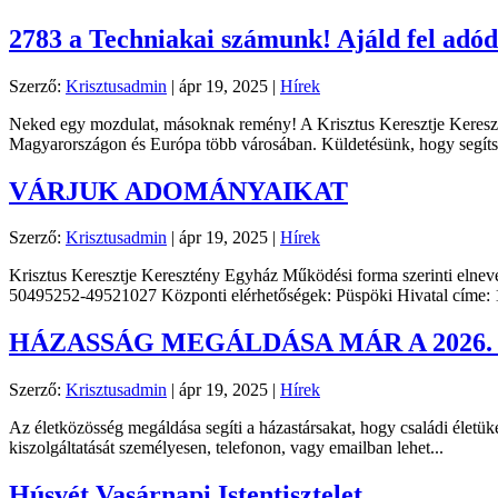
2783 a Techniakai számunk! Ajáld fel ad
Szerző:
Krisztusadmin
|
ápr 19, 2025
|
Hírek
Neked egy mozdulat, másoknak remény! A Krisztus Keresztje Keresztény E
Magyarországon és Európa több városában. Küldetésünk, hogy segítsü
VÁRJUK ADOMÁNYAIKAT
Szerző:
Krisztusadmin
|
ápr 19, 2025
|
Hírek
Krisztus Keresztje Keresztény Egyház Működési forma szerinti eln
50495252-49521027 Központi elérhetőségek: Püspöki Hivatal címe: 1
HÁZASSÁG MEGÁLDÁSA MÁR A 2026. 
Szerző:
Krisztusadmin
|
ápr 19, 2025
|
Hírek
Az életközösség megáldása segíti a házastársakat, hogy családi életük
kiszolgáltatását személyesen, telefonon, vagy emailban lehet...
Húsvét Vasárnapi Istentisztelet