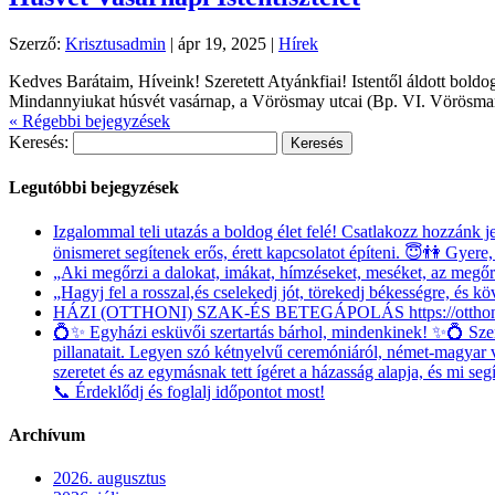
Szerző:
Krisztusadmin
|
ápr 19, 2025
|
Hírek
Kedves Barátaim, Híveink! Szeretett Atyánkfiai! Istentől áldott boldo
Mindannyiukat húsvét vasárnap, a Vörösmay utcai (Bp. VI. Vörösmar
« Régebbi bejegyzések
Keresés:
Legutóbbi bejegyzések
Izgalommal teli utazás a boldog élet felé! Csatlakozz hozzánk 
önismeret segítenek erős, érett kapcsolatot építeni. 😇👫 Gyere,
„Aki megőrzi a dalokat, imákat, hímzéseket, meséket, az megőr
„Hagyj fel a rosszal,és cselekedj jót, törekedj békességre, és kö
HÁZI (OTTHONI) SZAK-ÉS BETEGÁPOLÁS https://otthona
💍✨ Egyházi esküvői szertartás bárhol, mindenkinek! ✨💍 Szeret
pillanatait. Legyen szó kétnyelvű ceremóniáról, német-magyar 
szeretet és az egymásnak tett ígéret a házasság alapja, és mi s
📞 Érdeklődj és foglalj időpontot most!
Archívum
2026. augusztus