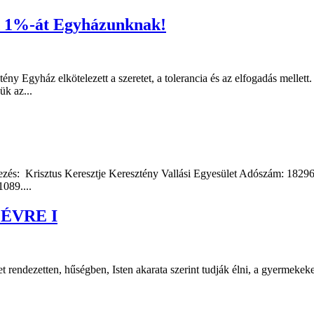
ód 1%-át Egyházunknak!
gyház elkötelezett a szeretet, a tolerancia és az elfogadás mellett. Va
k az...
evezés: Krisztus Keresztje Keresztény Vallási Egyesület Adószám: 
089....
ÉVRE I
et rendezetten, hűségben, Isten akarata szerint tudják élni, a gyermeke