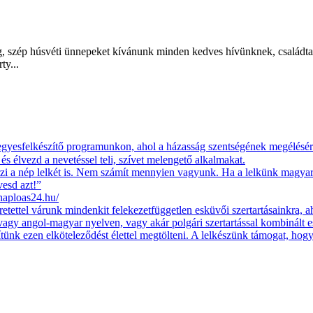
g, szép húsvéti ünnepeket kívánunk minden kedves hívünknek, családtagja
ty...
jegyesfelkészítő programunkon, ahol a házasság szentségének megélésére
 és élvezd a nevetéssel teli, szívet melengető alkalmakat.
zi a nép lelkét is. Nem számít mennyien vagyunk. Ha a lelkünk magyaru
vesd azt!”
ploas24.hu/
ettel várunk mindenkit felekezetfüggetlen esküvői szertartásainkra, ah
vagy angol-magyar nyelven, vagy akár polgári szertartással kombinált
egítünk ezen elköteleződést élettel megtölteni. A lelkészünk támogat, ho