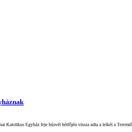
gyháznak
i Katolikus Egyház feje húsvét hétfőjén vissza adta a lelkét a Teremt