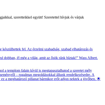
ikkal, szeretteikkel együtt! Szeretettel hívjuk és várjuk
 készülhettek fel. Az érzelmi szabadság, szabad elhatározás és
l dobban, él még a világ, amit az ősök ránk bíztak!” Wass Albert.
ol a templom falain kívül is megtapasztalhatod a szeretet mély
 eseményről – rugalmas megoldásokkal állunk rendelkezésedre. A
gy ez a meghatározó pillanat bármikor erőt adjon nektek a jövőben. 🌟