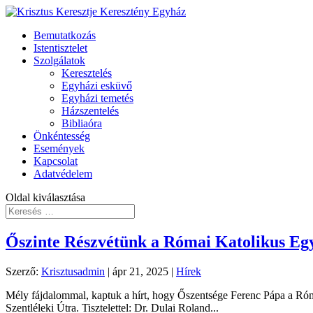
Bemutatkozás
Istentisztelet
Szolgálatok
Keresztelés
Egyházi esküvő
Egyházi temetés
Házszentelés
Bibliaóra
Önkéntesség
Események
Kapcsolat
Adatvédelem
Oldal kiválasztása
Őszinte Részvétünk a Római Katolikus E
Szerző:
Krisztusadmin
|
ápr 21, 2025
|
Hírek
Mély fájdalommal, kaptuk a hírt, hogy Őszentsége Ferenc Pápa a Róma
Szentléleki Útra. Tisztelettel: Dr. Dulai Roland...