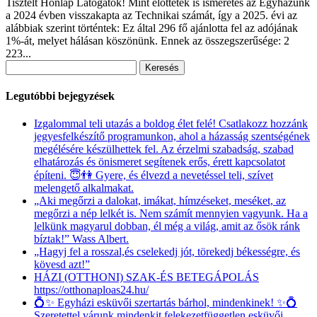
Tisztelt Honlap Látogatók! Mint előttetek is ismeretes az Egyházunk
a 2024 évben visszakapta az Technikai számát, így a 2025. évi az
alábbiak szerint történtek: Ez által 296 fő ajánlotta fel az adójának
1%-át, melyet hálásan köszönünk. Ennek az összegszerűsége: 2
223...
Keresés:
Legutóbbi bejegyzések
Izgalommal teli utazás a boldog élet felé! Csatlakozz hozzánk
jegyesfelkészítő programunkon, ahol a házasság szentségének
megélésére készülhettek fel. Az érzelmi szabadság, szabad
elhatározás és önismeret segítenek erős, érett kapcsolatot
építeni. 😇👫 Gyere, és élvezd a nevetéssel teli, szívet
melengető alkalmakat.
„Aki megőrzi a dalokat, imákat, hímzéseket, meséket, az
megőrzi a nép lelkét is. Nem számít mennyien vagyunk. Ha a
lelkünk magyarul dobban, él még a világ, amit az ősök ránk
bíztak!” Wass Albert.
„Hagyj fel a rosszal,és cselekedj jót, törekedj békességre, és
kövesd azt!”
HÁZI (OTTHONI) SZAK-ÉS BETEGÁPOLÁS
https://otthonaploas24.hu/
💍✨ Egyházi esküvői szertartás bárhol, mindenkinek! ✨💍
Szeretettel várunk mindenkit felekezetfüggetlen esküvői