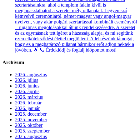
szertartásainkra, ahol a templom falain kívül is
megtapasztalhatod a szeretet mély pillanatait. Legyen szó
kétnyelvű ceremóniáról, német-magyar vagy angol-magyar
nyelven, vagy akár polgári szertartással kombinált eseményről
– rugalmas megoldásokkal állunk rendelkezésedre. A szeretet
és az egymásnak tett ígéret a házasság alapja, és mi segítünk
ezen elköteleződést élettel megtölteni. A lelkészünk támogat,
hogy ez a meghatározó pillanat bármikor erőt adjon nektek a
jövőben. 🌟 📞 Érdeklődj és foglalj időpontot most!
Archívum
2026. augusztus
2026. július
2026. június
2026. április
2026. március
2026. február
2026. január
2025. december
2025. november
2025. október
2025. szeptember
2025. augusztus