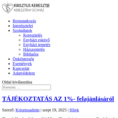
Bemutatkozás
Istentisztelet
Szolgálatok
Keresztelés
Egyházi esküvő
Egyházi temetés
Házszentelés
Bibliaóra
Önkéntesség
Események
Kapcsolat
Adatvédelem
Oldal kiválasztása
TÁJÉKOZTATÁS AZ 1%- felajánlásáról
Szerző:
Krisztusadmin
|
szept 19, 2025
|
Hírek