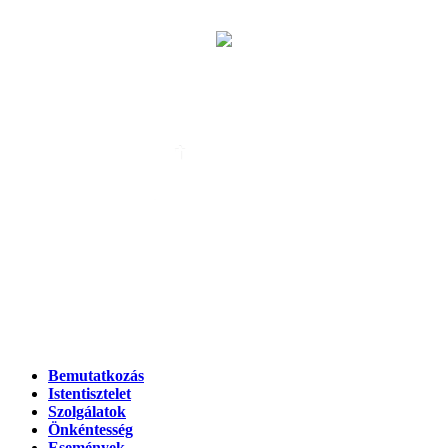
EGYHÁZI ESKÜVŐ
ALTEMPLOM
LELKI GONDOZÁS
OTTHON ÁPOLÁS
Bemutatkozás
Istentisztelet
Szolgálatok
Önkéntesség
Események