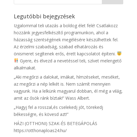
Legutóbbi bejegyzések
Izgalommal teli utazás a boldog élet felé! Csatlakozz
hozzánk jegyesfelkészítő programunkon, ahol a
házasság szentségének megélésére készülhettek fel.
Az érzelmi szabadság, szabad elhatározás és
önismeret segítenek erős, érett kapcsolatot építeni.
Gyere, és élvezd a nevetéssel teli, szívet melengető
alkalmakat.
„Aki megőrzi a dalokat, imákat, hímzéseket, meséket,
az megőrzi a nép lelkét is. Nem számít mennyien
vagyunk. Ha a lelkünk magyarul dobban, él még a világ,
amit az ősök ránk bíztak!” Wass Albert.
„Hagyj fel a rosszal,és cselekedj jót, törekedj
békességre, és kövesd azt!”
HÁZI (OTTHONI) SZAK-ÉS BETEGÁPOLÁS
https://otthonaploas24.hu/