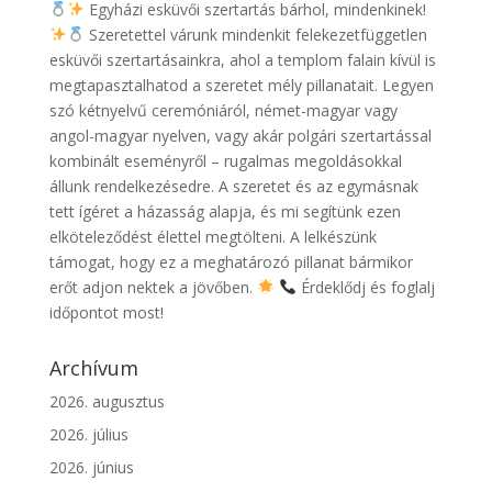
Egyházi esküvői szertartás bárhol, mindenkinek!
Szeretettel várunk mindenkit felekezetfüggetlen
esküvői szertartásainkra, ahol a templom falain kívül is
megtapasztalhatod a szeretet mély pillanatait. Legyen
szó kétnyelvű ceremóniáról, német-magyar vagy
angol-magyar nyelven, vagy akár polgári szertartással
kombinált eseményről – rugalmas megoldásokkal
állunk rendelkezésedre. A szeretet és az egymásnak
tett ígéret a házasság alapja, és mi segítünk ezen
elköteleződést élettel megtölteni. A lelkészünk
támogat, hogy ez a meghatározó pillanat bármikor
erőt adjon nektek a jövőben.
Érdeklődj és foglalj
időpontot most!
Archívum
2026. augusztus
2026. július
2026. június