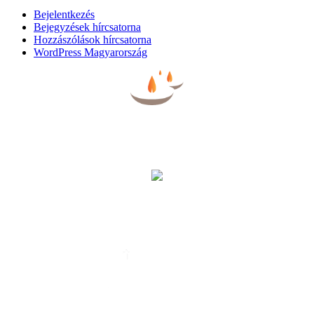
Bejelentkezés
Bejegyzések hírcsatorna
Hozzászólások hírcsatorna
WordPress Magyarország
BÚCSÚZTATÓK
EGYHÁZI ESKÜVŐ