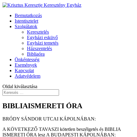
Bemutatkozás
Istentisztelet
Szolgálatok
Keresztelés
Egyházi esküvő
Egyházi temetés
Házszentelés
Bibliaóra
Önkéntesség
Események
Kapcsolat
Adatvédelem
Oldal kiválasztása
BIBLIAISMERETI ÓRA
BRÓDY SÁNDOR UTCAI KÁPOLNÁBAN:
A KÖVETKEZŐ TAVASZI kötetlen beszélgetés és BIBLIA
ISMERETI ÓRA lesz A BUDAPESTI KÁPOLNÁBAN: