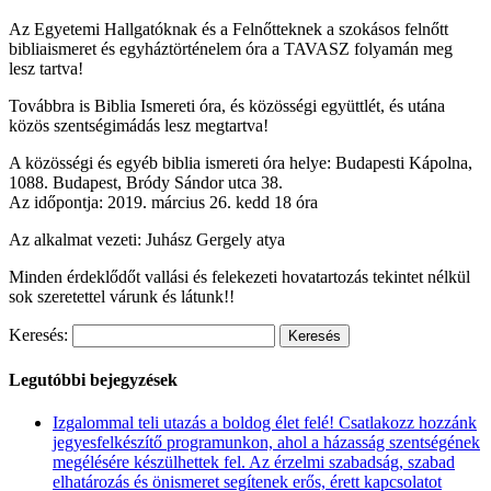
Az Egyetemi Hallgatóknak és a Felnőtteknek a szokásos felnőtt
bibliaismeret és egyháztörténelem óra a TAVASZ folyamán meg
lesz tartva!
Továbbra is Biblia Ismereti óra, és közösségi együttlét, és utána
közös szentségimádás lesz megtartva!
A közösségi és egyéb biblia ismereti óra helye: Budapesti Kápolna,
1088. Budapest, Bródy Sándor utca 38.
Az időpontja: 2019. március 26. kedd 18 óra
Az alkalmat vezeti: Juhász Gergely atya
Minden érdeklődőt vallási és felekezeti hovatartozás tekintet nélkül
sok szeretettel várunk és látunk!!
Keresés:
Legutóbbi bejegyzések
Izgalommal teli utazás a boldog élet felé! Csatlakozz hozzánk
jegyesfelkészítő programunkon, ahol a házasság szentségének
megélésére készülhettek fel. Az érzelmi szabadság, szabad
elhatározás és önismeret segítenek erős, érett kapcsolatot