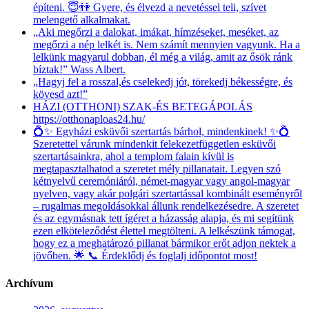
építeni. 😇👫 Gyere, és élvezd a nevetéssel teli, szívet
melengető alkalmakat.
„Aki megőrzi a dalokat, imákat, hímzéseket, meséket, az
megőrzi a nép lelkét is. Nem számít mennyien vagyunk. Ha a
lelkünk magyarul dobban, él még a világ, amit az ősök ránk
bíztak!” Wass Albert.
„Hagyj fel a rosszal,és cselekedj jót, törekedj békességre, és
kövesd azt!”
HÁZI (OTTHONI) SZAK-ÉS BETEGÁPOLÁS
https://otthonaploas24.hu/
💍✨ Egyházi esküvői szertartás bárhol, mindenkinek! ✨💍
Szeretettel várunk mindenkit felekezetfüggetlen esküvői
szertartásainkra, ahol a templom falain kívül is
megtapasztalhatod a szeretet mély pillanatait. Legyen szó
kétnyelvű ceremóniáról, német-magyar vagy angol-magyar
nyelven, vagy akár polgári szertartással kombinált eseményről
– rugalmas megoldásokkal állunk rendelkezésedre. A szeretet
és az egymásnak tett ígéret a házasság alapja, és mi segítünk
ezen elköteleződést élettel megtölteni. A lelkészünk támogat,
hogy ez a meghatározó pillanat bármikor erőt adjon nektek a
jövőben. 🌟 📞 Érdeklődj és foglalj időpontot most!
Archívum