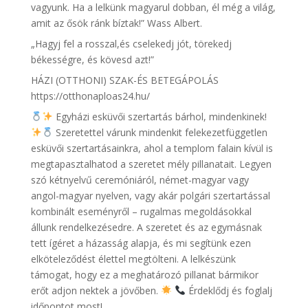
vagyunk. Ha a lelkünk magyarul dobban, él még a világ,
amit az ősök ránk bíztak!” Wass Albert.
„Hagyj fel a rosszal,és cselekedj jót, törekedj
békességre, és kövesd azt!”
HÁZI (OTTHONI) SZAK-ÉS BETEGÁPOLÁS
https://otthonaploas24.hu/
Egyházi esküvői szertartás bárhol, mindenkinek!
Szeretettel várunk mindenkit felekezetfüggetlen
esküvői szertartásainkra, ahol a templom falain kívül is
megtapasztalhatod a szeretet mély pillanatait. Legyen
szó kétnyelvű ceremóniáról, német-magyar vagy
angol-magyar nyelven, vagy akár polgári szertartással
kombinált eseményről – rugalmas megoldásokkal
állunk rendelkezésedre. A szeretet és az egymásnak
tett ígéret a házasság alapja, és mi segítünk ezen
elköteleződést élettel megtölteni. A lelkészünk
támogat, hogy ez a meghatározó pillanat bármikor
erőt adjon nektek a jövőben.
Érdeklődj és foglalj
időpontot most!