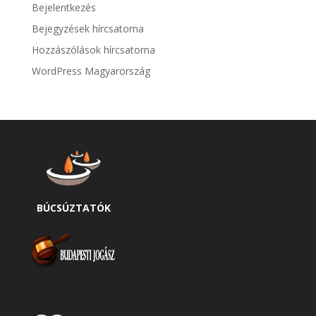
Bejelentkezés
Bejegyzések hírcsatorna
Hozzászólások hírcsatorna
WordPress Magyarország
BÚCSÚZTATÓK