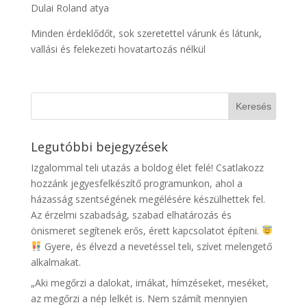
Dulai Roland atya
Minden érdeklődőt, sok szeretettel várunk és látunk,
vallási és felekezeti hovatartozás nélkül
Legutóbbi bejegyzések
Izgalommal teli utazás a boldog élet felé! Csatlakozz
hozzánk jegyesfelkészítő programunkon, ahol a
házasság szentségének megélésére készülhettek fel.
Az érzelmi szabadság, szabad elhatározás és
önismeret segítenek erős, érett kapcsolatot építeni.
Gyere, és élvezd a nevetéssel teli, szívet melengető
alkalmakat.
„Aki megőrzi a dalokat, imákat, hímzéseket, meséket,
az megőrzi a nép lelkét is. Nem számít mennyien