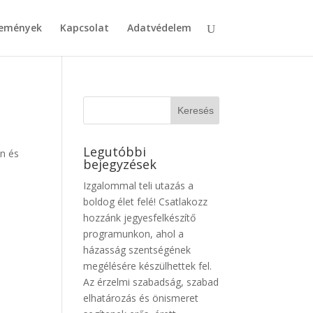
emények
Kapcsolat
Adatvédelem
Legutóbbi
en és
bejegyzések
Izgalommal teli utazás a
boldog élet felé! Csatlakozz
hozzánk jegyesfelkészítő
programunkon, ahol a
házasság szentségének
megélésére készülhettek fel.
Az érzelmi szabadság, szabad
elhatározás és önismeret