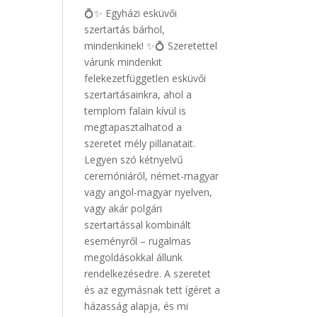
💍✨ Egyházi esküvői
szertartás bárhol,
mindenkinek! ✨💍 Szeretettel
várunk mindenkit
felekezetfüggetlen esküvői
szertartásainkra, ahol a
templom falain kívül is
megtapasztalhatod a
szeretet mély pillanatait.
Legyen szó kétnyelvű
ceremóniáról, német-magyar
vagy angol-magyar nyelven,
vagy akár polgári
szertartással kombinált
eseményről – rugalmas
megoldásokkal állunk
rendelkezésedre. A szeretet
és az egymásnak tett ígéret a
házasság alapja, és mi