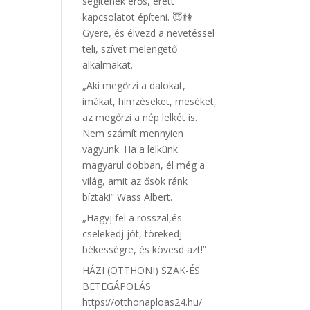
segítenek erős, érett
kapcsolatot építeni. 😇👫
Gyere, és élvezd a nevetéssel
teli, szívet melengető
alkalmakat.
„Aki megőrzi a dalokat,
imákat, hímzéseket, meséket,
az megőrzi a nép lelkét is.
Nem számít mennyien
vagyunk. Ha a lelkünk
magyarul dobban, él még a
világ, amit az ősök ránk
bíztak!” Wass Albert.
„Hagyj fel a rosszal,és
cselekedj jót, törekedj
békességre, és kövesd azt!”
HÁZI (OTTHONI) SZAK-ÉS
BETEGÁPOLÁS
https://otthonaploas24.hu/