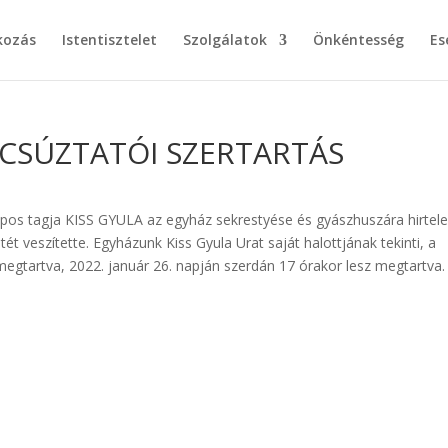
kozás
Istentisztelet
Szolgálatok
Önkéntesség
Es
ÚCSÚZTATÓI SZERTARTÁS
pos tagja KISS GYULA az egyház sekrestyése és gyászhuszára hirtel
tét veszítette. Egyházunk Kiss Gyula Urat saját halottjának tekinti, a
gtartva, 2022. január 26. napján szerdán 17 órakor lesz megtartva.