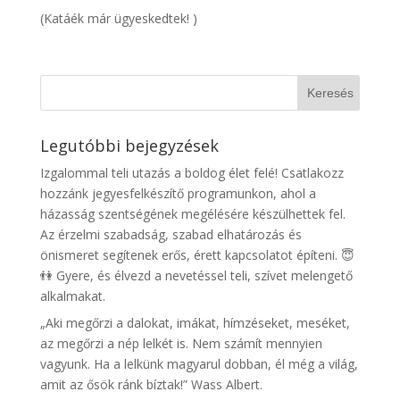
(Katáék már ügyeskedtek! )
Legutóbbi bejegyzések
Izgalommal teli utazás a boldog élet felé! Csatlakozz
hozzánk jegyesfelkészítő programunkon, ahol a
házasság szentségének megélésére készülhettek fel.
Az érzelmi szabadság, szabad elhatározás és
önismeret segítenek erős, érett kapcsolatot építeni. 😇
👫 Gyere, és élvezd a nevetéssel teli, szívet melengető
alkalmakat.
„Aki megőrzi a dalokat, imákat, hímzéseket, meséket,
az megőrzi a nép lelkét is. Nem számít mennyien
vagyunk. Ha a lelkünk magyarul dobban, él még a világ,
amit az ősök ránk bíztak!” Wass Albert.