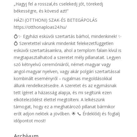
„Hagyj fel a rosszal,és cselekedj jót, törekedj
békességre, és kövesd azt!”
HÁZI (OTTHONI) SZAK-ÉS BETEGÁPOLÁS
https://otthonaploas24.hu/
💍✨ Egyházi esküvői szertartás bárhol, mindenkinek! ✨
💍 Szeretettel várunk mindenkit felekezetfüggetlen
esküvői szertartásainkra, ahol a templom falain kívül is
megtapasztalhatod a szeretet mély pillanatait. Legyen
szó kétnyelvű ceremóniáról, német-magyar vagy
angol-magyar nyelven, vagy akár polgári szertartással
kombinált eseményről – rugalmas megoldásokkal
állunk rendelkezésedre. A szeretet és az egymásnak
tett ígéret a házasság alapja, és mi segítünk ezen
elköteleződést élettel megtölteni. A lelkészünk
támogat, hogy ez a meghatározó pillanat bármikor
erőt adjon nektek a jövőben. 🌟 📞 Érdeklődj és foglalj
időpontot most!
Archívum