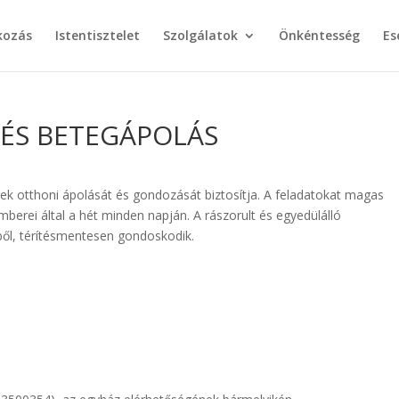
kozás
Istentisztelet
Szolgálatok
Önkéntesség
Es
-ÉS BETEGÁPOLÁS
rek otthoni ápolását és gondozását biztosítja. A feladatokat magas
emberei által a hét minden napján. A rászorult és egyedülálló
ből, térítésmentesen gondoskodik.