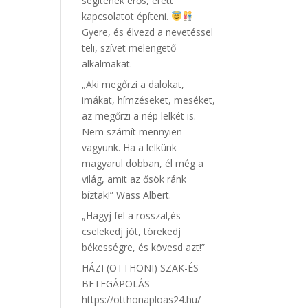
segítenek erős, érett
kapcsolatot építeni.
Gyere, és élvezd a nevetéssel
teli, szívet melengető
alkalmakat.
„Aki megőrzi a dalokat,
imákat, hímzéseket, meséket,
az megőrzi a nép lelkét is.
Nem számít mennyien
vagyunk. Ha a lelkünk
magyarul dobban, él még a
világ, amit az ősök ránk
bíztak!” Wass Albert.
„Hagyj fel a rosszal,és
cselekedj jót, törekedj
békességre, és kövesd azt!”
HÁZI (OTTHONI) SZAK-ÉS
BETEGÁPOLÁS
https://otthonaploas24.hu/