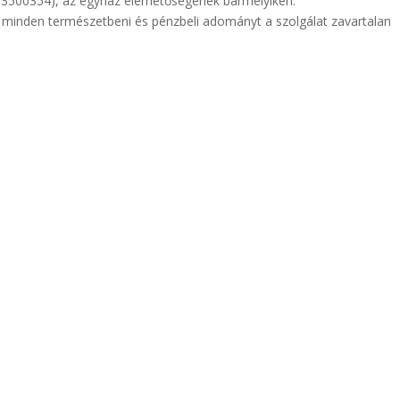
70-3500354), az egyház elérhetőségének bármelyikén.
 minden természetbeni és pénzbeli adományt a szolgálat zavartalan