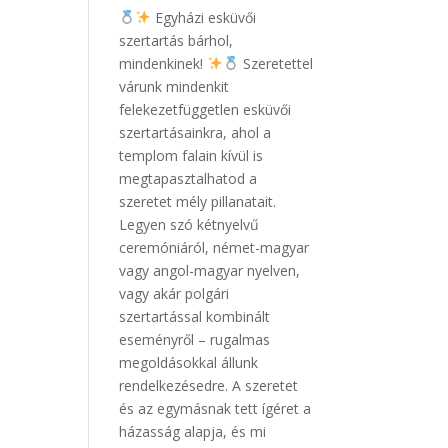
Egyházi esküvői
szertartás bárhol,
mindenkinek!
Szeretettel
várunk mindenkit
felekezetfüggetlen esküvői
szertartásainkra, ahol a
templom falain kívül is
megtapasztalhatod a
szeretet mély pillanatait.
Legyen szó kétnyelvű
ceremóniáról, német-magyar
vagy angol-magyar nyelven,
vagy akár polgári
szertartással kombinált
eseményről – rugalmas
megoldásokkal állunk
rendelkezésedre. A szeretet
és az egymásnak tett ígéret a
házasság alapja, és mi