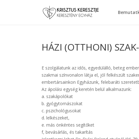
Bemutat
HÁZI (OTTHONI) SZAK
E szolgálatunk az idős, egyedülálló, beteg embe
szakmai színvonalon látja el, jól felkészült szak
embertársainkon Egyházunk, felebaráti szeretet
Az ápolási egység keretén belül alkalmazunk:
a. szakápolókat
b. gyógytornászokat
c. pszichológusokat
d. lelkészeket,
e. más önkéntes segítőket
f, bevásárlás, és takarítás