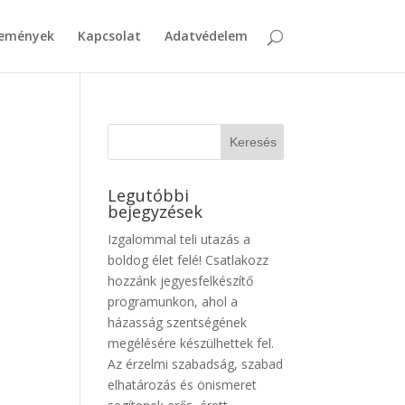
emények
Kapcsolat
Adatvédelem
Legutóbbi
bejegyzések
Izgalommal teli utazás a
boldog élet felé! Csatlakozz
hozzánk jegyesfelkészítő
programunkon, ahol a
házasság szentségének
megélésére készülhettek fel.
Az érzelmi szabadság, szabad
elhatározás és önismeret