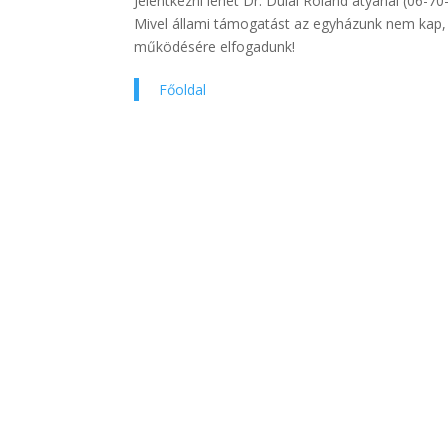
Jelentkezni lehet Dr. Dulai Roland atyánál (06-
Mivel állami támogatást az egyházunk nem kap,
működésére elfogadunk!
Főoldal