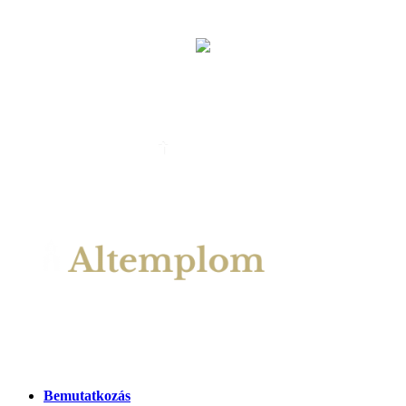
EGYHÁZI ESKÜVŐ
ALTEMPLOM
LELKI GONDOZÁS
OTTHON ÁPOLÁS
Bemutatkozás