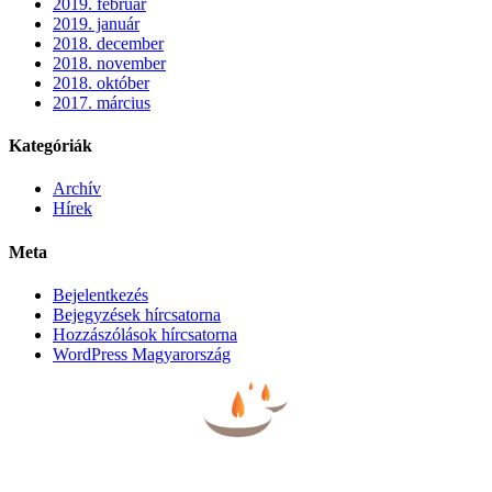
2019. február
2019. január
2018. december
2018. november
2018. október
2017. március
Kategóriák
Archív
Hírek
Meta
Bejelentkezés
Bejegyzések hírcsatorna
Hozzászólások hírcsatorna
WordPress Magyarország
BÚCSÚZTATÓK