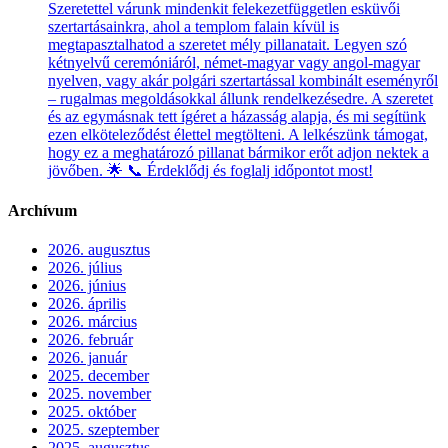
Szeretettel várunk mindenkit felekezetfüggetlen esküvői
szertartásainkra, ahol a templom falain kívül is
megtapasztalhatod a szeretet mély pillanatait. Legyen szó
kétnyelvű ceremóniáról, német-magyar vagy angol-magyar
nyelven, vagy akár polgári szertartással kombinált eseményről
– rugalmas megoldásokkal állunk rendelkezésedre. A szeretet
és az egymásnak tett ígéret a házasság alapja, és mi segítünk
ezen elköteleződést élettel megtölteni. A lelkészünk támogat,
hogy ez a meghatározó pillanat bármikor erőt adjon nektek a
jövőben. 🌟 📞 Érdeklődj és foglalj időpontot most!
Archívum
2026. augusztus
2026. július
2026. június
2026. április
2026. március
2026. február
2026. január
2025. december
2025. november
2025. október
2025. szeptember
2025. augusztus