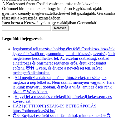
A Karácsonyi Szent Család vasárnapi mise után közvetlen:
Örömmel hirdetem nektek, hogy immáron Egyházunk újabb
gyermek személy megkeresztelkedésével lett gazdagabb, Gerzsonka
részesült a keresztség szentségében.
Isten hozta a Keresztények nagy családjában Gerzsonkát!
Keresés:
Legutóbbi bejegyzések
Izgalommal teli utazás a boldog élet felé! Csatlakozz hozzánk
jegyesfelkészítő programunkon, ahol a házasság szentségének
megélésére készülhettek fel. Az érzelmi szabadság, szabad
elhatározás és önismeret segítenek erős, érett kapcsolatot
építeni. 😇👫 Gyere, és élvezd a nevetéssel teli, szívet
melengető alkalmakat.
„Aki megőrzi a dalokat, imákat, hímzéseket, meséket, az
megőrzi a nép lelkét is. Nem számít mennyien vagyunk. Ha a
lelkünk magyarul dobban, él még a világ, amit az ősök ránk
bíztak!” Wass Albert.
„Hagyj fel a rosszal,és cselekedj jót, törekedj békességre, és
kövesd azt!”
HÁZI (OTTHONI) SZAK-ÉS BETEGÁPOLÁS
https://otthonaploas24.hu/
💍✨ Egyházi esküvői szertartás bárhol, mindenkinek! ✨💍