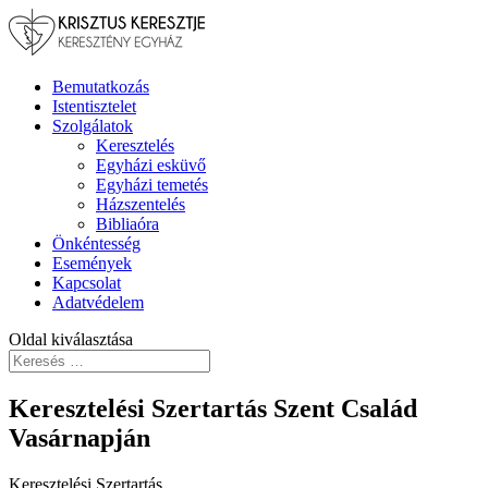
Bemutatkozás
Istentisztelet
Szolgálatok
Keresztelés
Egyházi esküvő
Egyházi temetés
Házszentelés
Bibliaóra
Önkéntesség
Események
Kapcsolat
Adatvédelem
Oldal kiválasztása
Keresztelési Szertartás Szent Család
Vasárnapján
Keresztelési Szertartás