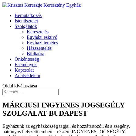
Bemutatkozás
Istentisztelet
Szolgálatok
Keresztelés
Egyházi esküvő
Egyházi temetés
Házszentelés
Bibliaóra
Önkéntesség
Események
Kapcsolat
Adatvédelem
Oldal kiválasztása
MÁRCIUSI INGYENES JOGSEGÉLY
SZOLGÁLAT BUDAPEST
Egyházunk az egyházközség tagjai, és hozzátartozói, és a szegény,
hátrányos helyzetű emberek részére INGYENES JOGSEGÉLY