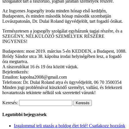
szolgálatot tart a rászoruló, jogban járatlan személyek részére.
Az Ingyenes Jogsegély iroda minden hónap első keddjén,
Budapesten, és minden második hónap második szombatján
Lovászpatonán, Dr. Dulai Roland ügyvédjelölt, tart fogadó órákat.
Természetesen a jogsegély szolgálat egyházunk tagjai részére, és a
SZEGÉNY, NÉLKÜLÖZŐ SZEMÉLYEK RÉSZÉRE
INGYENES!
Budapesten: most 2019. március 5-én KEDDEN, a Budapest, 1088.
Bródy Sándor utca 38. kápolna irodai helyiségében lesz, a fogadó
óra megtartva.
A rászorulókat 16 és 19 óra között várjuk.
Bejelentkezés:
Emailon: kapolna2008@gmail.com
Telefonon: Dr. Dulai Roland atya és ügyvédjelölt, 06 70 3500354
Minden jogi problémával küszködő személyt, vallási, és felekezeti
hovatartozás tekintete nélkül sok szeretettel várunk!
Keresés:
Legutóbbi bejegyzések
Izgalommal teli utazás a boldog élet felé! Csatlakozz hozzánk