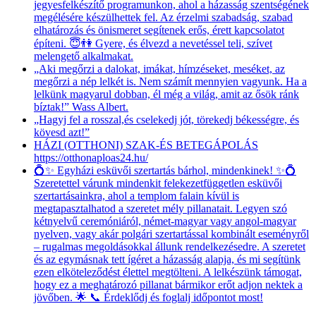
jegyesfelkészítő programunkon, ahol a házasság szentségének
megélésére készülhettek fel. Az érzelmi szabadság, szabad
elhatározás és önismeret segítenek erős, érett kapcsolatot
építeni. 😇👫 Gyere, és élvezd a nevetéssel teli, szívet
melengető alkalmakat.
„Aki megőrzi a dalokat, imákat, hímzéseket, meséket, az
megőrzi a nép lelkét is. Nem számít mennyien vagyunk. Ha a
lelkünk magyarul dobban, él még a világ, amit az ősök ránk
bíztak!” Wass Albert.
„Hagyj fel a rosszal,és cselekedj jót, törekedj békességre, és
kövesd azt!”
HÁZI (OTTHONI) SZAK-ÉS BETEGÁPOLÁS
https://otthonaploas24.hu/
💍✨ Egyházi esküvői szertartás bárhol, mindenkinek! ✨💍
Szeretettel várunk mindenkit felekezetfüggetlen esküvői
szertartásainkra, ahol a templom falain kívül is
megtapasztalhatod a szeretet mély pillanatait. Legyen szó
kétnyelvű ceremóniáról, német-magyar vagy angol-magyar
nyelven, vagy akár polgári szertartással kombinált eseményről
– rugalmas megoldásokkal állunk rendelkezésedre. A szeretet
és az egymásnak tett ígéret a házasság alapja, és mi segítünk
ezen elköteleződést élettel megtölteni. A lelkészünk támogat,
hogy ez a meghatározó pillanat bármikor erőt adjon nektek a
jövőben. 🌟 📞 Érdeklődj és foglalj időpontot most!