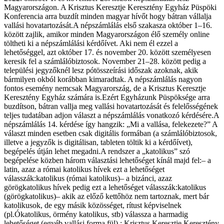
Magyarországon. A Krisztus Keresztje Keresztény Egyház Püspöki
Konferencia arra buzdít minden magyar hívőt hogy bátran vállalja
vallási hovatartozását.A népszámlálás első szakasza október 1–16.
között zajlik, amikor minden Magyarországon élő személy online
töltheti ki a népszámlálási kérdőívet. Aki nem él ezzel a
lehetőséggel, azt október 17. és november 20. között személyesen
keresik fel a számlálóbiztosok. November 21–28. között pedig a
települési jegyzőknél lesz pótösszeírási időszak azoknak, akik
bármilyen okból korábban kimaradtak. A népszámlálás nagyon
fontos esemény nemcsak Magyarország, de a Krisztus Keresztje
Keresztény Egyház számára is.Ezért Egyházunk Püspöksége arra
buzdítson, bátran vallja meg vallási hovatartozását és felelősségének
teljes tudatában adjon választ a népszámlálás vonatkozó kérdésére.A
népszámlálás 14. kérdése így hangzik: „Mi a vallása, felekezete?” A
választ minden esetben csak digitális formában (a számlálóbiztosok,
illetve a jegyzők is digitálisan, tableten töltik ki a kérdőívet),
begépelés útján lehet megadni.A rendszer a „katolikus” szó
begépelése közben három választási lehetőséget kínál majd fel:– a
latin, azaz a római katolikus hívek ezt a lehetőséget
válasszák:katolikus (római katolikus)– a bizánci, azaz
görögkatolikus hívek pedig ezt a lehetőséget válasszák:katolikus
(görögkatolikus)– akik az előző kettőhöz nem tartoznak, mert bár
katolikusok, de egy másik közösséget, rítust képviselnek
(pl.Ókatolikus, örmény katolikus, stb) válassza a harmadig
lehetőséget (egyéb vallási forma fül) : Krisztus Keresztje Keresztény