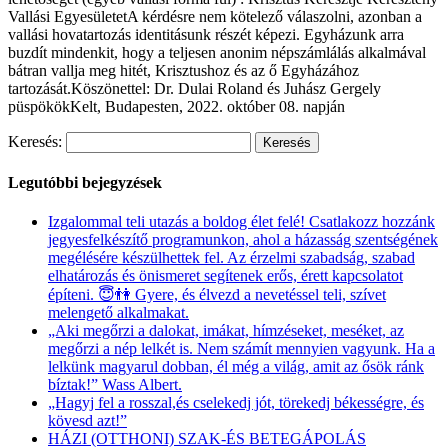
Vallási EgyesületetA kérdésre nem kötelező válaszolni, azonban a
vallási hovatartozás identitásunk részét képezi. Egyházunk arra
buzdít mindenkit, hogy a teljesen anonim népszámlálás alkalmával
bátran vallja meg hitét, Krisztushoz és az ő Egyházához
tartozását.Köszönettel: Dr. Dulai Roland és Juhász Gergely
püspökökKelt, Budapesten, 2022. október 08. napján
Keresés:
Legutóbbi bejegyzések
Izgalommal teli utazás a boldog élet felé! Csatlakozz hozzánk
jegyesfelkészítő programunkon, ahol a házasság szentségének
megélésére készülhettek fel. Az érzelmi szabadság, szabad
elhatározás és önismeret segítenek erős, érett kapcsolatot
építeni. 😇👫 Gyere, és élvezd a nevetéssel teli, szívet
melengető alkalmakat.
„Aki megőrzi a dalokat, imákat, hímzéseket, meséket, az
megőrzi a nép lelkét is. Nem számít mennyien vagyunk. Ha a
lelkünk magyarul dobban, él még a világ, amit az ősök ránk
bíztak!” Wass Albert.
„Hagyj fel a rosszal,és cselekedj jót, törekedj békességre, és
kövesd azt!”
HÁZI (OTTHONI) SZAK-ÉS BETEGÁPOLÁS