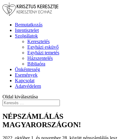
Bemutatkozás
Istentisztelet
Szolgálatok
Keresztelés
Egyházi esküvő
Egyházi temetés
Házszentelés
Bibliaóra
Önkéntesség
Események
Kapcsolat
Adatvédelem
Oldal kiválasztása
NÉPSZÁMLÁLÁS
MAGYARORSZÁGON!
2022. október 1. és november 28. között népszámlálás lesz