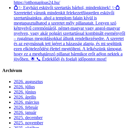
https://otthonaploas24.hu/
💍✨ Egyházi esküvői szertartás bárhol, mindenkinek! ✨💍
Szeretettel várunk mindenkit felekezetfüggetlen esküvői
szertartásainkra, ahol a templom falain kívül is
megtapasztalhatod a szeretet mély pillanatait. Legyen szó
kétnyelvű ceremóniáról, német-magyar vagy angol-magyar
nyelven, vagy akár polgári szertartással kombinált eseményről
– rugalmas megoldásokkal állunk rendelkezésedre. A szeretet
és az egymásnak tett ígéret a házasság alapja, és mi segítünk
ezen elköteleződést élettel megtölteni. A lelkészünk támogat,
hogy ez a meghatározó pillanat bármikor erőt adjon nektek a
jövőben. 🌟 📞 Érdeklődj és foglalj időpontot most!
Archívum
2026. augusztus
2026. július
2026. június
2026. április
2026. március
2026. február
2026. január
2025. december
2025. november
2025. október