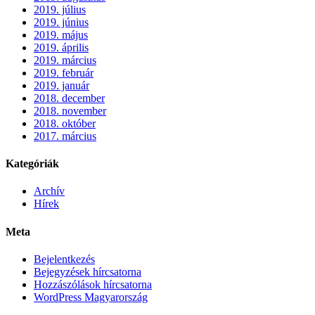
2019. július
2019. június
2019. május
2019. április
2019. március
2019. február
2019. január
2018. december
2018. november
2018. október
2017. március
Kategóriák
Archív
Hírek
Meta
Bejelentkezés
Bejegyzések hírcsatorna
Hozzászólások hírcsatorna
WordPress Magyarország