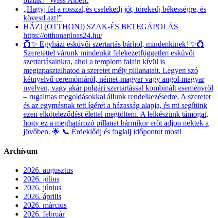
bíztak!” Wass Albert.
„Hagyj fel a rosszal,és cselekedj jót, törekedj békességre, és
kövesd azt!”
HÁZI (OTTHONI) SZAK-ÉS BETEGÁPOLÁS
https://otthonaploas24.hu/
💍✨ Egyházi esküvői szertartás bárhol, mindenkinek! ✨💍
Szeretettel várunk mindenkit felekezetfüggetlen esküvői
szertartásainkra, ahol a templom falain kívül is
megtapasztalhatod a szeretet mély pillanatait. Legyen szó
kétnyelvű ceremóniáról, német-magyar vagy angol-magyar
nyelven, vagy akár polgári szertartással kombinált eseményről
– rugalmas megoldásokkal állunk rendelkezésedre. A szeretet
és az egymásnak tett ígéret a házasság alapja, és mi segítünk
ezen elköteleződést élettel megtölteni. A lelkészünk támogat,
hogy ez a meghatározó pillanat bármikor erőt adjon nektek a
jövőben. 🌟 📞 Érdeklődj és foglalj időpontot most!
Archívum
2026. augusztus
2026. július
2026. június
2026. április
2026. március
2026. február