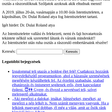
osztás a rászorulóknak Szóljatok azoknak akik eltudnak menni!
A 2019. július 20-án, vasárnapján a 10.00 órás Istentiszteleten, a
kápolnában, Dr. Dulai Roland atya fog Istentiszteletet tartani.
Igét hirdet: Dr. Dulai Roland atya
Az Istentiszteletre vallási és felekezeti, nemi és faji hovatartozás
tekintete nélkül sok szeretettel látunk és várunk mindenkit!!
Az Istentisztelet után ruha osztás a rászoruló embertársaink részére!
Keresés:
Legutóbbi bejegyzések
Izgalommal teli utazás a boldog élet felé! Csatlakozz hozzánk
jegyesfelkészítő programunkon, ahol a házasság szentségének
megélésére készülhettek fel. Az érzelmi szabadság, szabad
elhatározás és önismeret segítenek erős, érett kapcsolatot
építeni. 😇👫 Gyere, és élvezd a nevetéssel teli, szívet
melengető alkalmakat.
„Aki megőrzi a dalokat, imákat, hímzéseket, meséket, az
megőrzi a nép lelkét is. Nem számít mennyien vagyunk. Ha a
lelkünk magyarul dobban, él még a világ, amit az ősök ránk