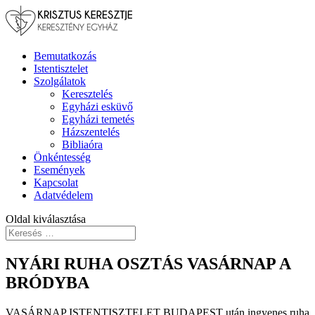
Bemutatkozás
Istentisztelet
Szolgálatok
Keresztelés
Egyházi esküvő
Egyházi temetés
Házszentelés
Bibliaóra
Önkéntesség
Események
Kapcsolat
Adatvédelem
Oldal kiválasztása
NYÁRI RUHA OSZTÁS VASÁRNAP A
BRÓDYBA
VASÁRNAP ISTENTISZTELET BUDAPEST után ingyenes ruha