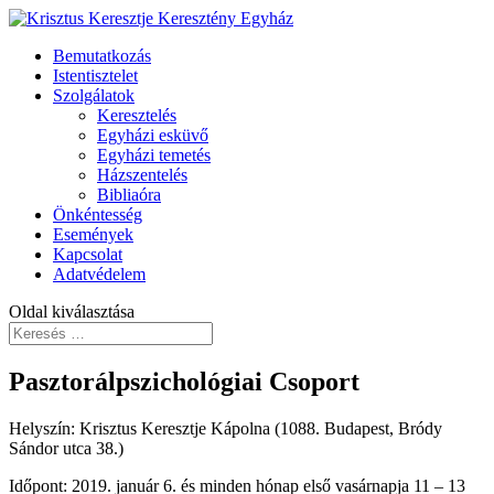
Bemutatkozás
Istentisztelet
Szolgálatok
Keresztelés
Egyházi esküvő
Egyházi temetés
Házszentelés
Bibliaóra
Önkéntesség
Események
Kapcsolat
Adatvédelem
Oldal kiválasztása
Pasztorálpszichológiai Csoport
Helyszín: Krisztus Keresztje Kápolna (1088. Budapest, Bródy
Sándor utca 38.)
Időpont: 2019. január 6. és minden hónap első vasárnapja 11 – 13