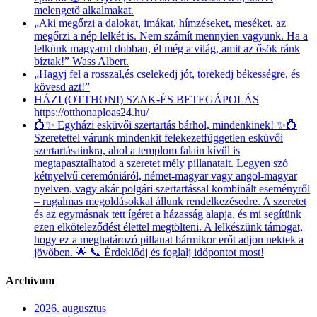
melengető alkalmakat.
„Aki megőrzi a dalokat, imákat, hímzéseket, meséket, az
megőrzi a nép lelkét is. Nem számít mennyien vagyunk. Ha a
lelkünk magyarul dobban, él még a világ, amit az ősök ránk
bíztak!” Wass Albert.
„Hagyj fel a rosszal,és cselekedj jót, törekedj békességre, és
kövesd azt!”
HÁZI (OTTHONI) SZAK-ÉS BETEGÁPOLÁS
https://otthonaploas24.hu/
💍✨ Egyházi esküvői szertartás bárhol, mindenkinek! ✨💍
Szeretettel várunk mindenkit felekezetfüggetlen esküvői
szertartásainkra, ahol a templom falain kívül is
megtapasztalhatod a szeretet mély pillanatait. Legyen szó
kétnyelvű ceremóniáról, német-magyar vagy angol-magyar
nyelven, vagy akár polgári szertartással kombinált eseményről
– rugalmas megoldásokkal állunk rendelkezésedre. A szeretet
és az egymásnak tett ígéret a házasság alapja, és mi segítünk
ezen elköteleződést élettel megtölteni. A lelkészünk támogat,
hogy ez a meghatározó pillanat bármikor erőt adjon nektek a
jövőben. 🌟 📞 Érdeklődj és foglalj időpontot most!
Archívum
2026. augusztus