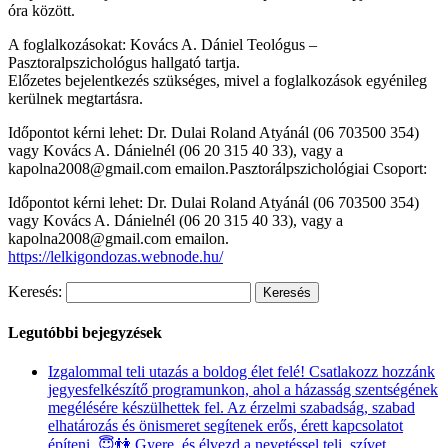
óra között.
A foglalkozásokat: Kovács A. Dániel Teológus –
Pasztoralpszichológus hallgató tartja.
Előzetes bejelentkezés szükséges, mivel a foglalkozások egyénileg
kerülnek megtartásra.
Időpontot kérni lehet: Dr. Dulai Roland Atyánál (06 703500 354)
vagy Kovács A. Dánielnél (06 20 315 40 33), vagy a
kapolna2008@gmail.com emailon.Pasztorálpszichológiai Csoport:
Időpontot kérni lehet: Dr. Dulai Roland Atyánál (06 703500 354)
vagy Kovács A. Dánielnél (06 20 315 40 33), vagy a
kapolna2008@gmail.com emailon.
https://lelkigondozas.webnode.hu/
Keresés:
Legutóbbi bejegyzések
Izgalommal teli utazás a boldog élet felé! Csatlakozz hozzánk
jegyesfelkészítő programunkon, ahol a házasság szentségének
megélésére készülhettek fel. Az érzelmi szabadság, szabad
elhatározás és önismeret segítenek erős, érett kapcsolatot
építeni. 😇👫 Gyere, és élvezd a nevetéssel teli, szívet