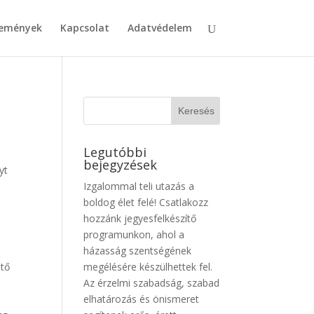
emények
Kapcsolat
Adatvédelem
Legutóbbi
bejegyzések
yt
Izgalommal teli utazás a
boldog élet felé! Csatlakozz
hozzánk jegyesfelkészítő
programunkon, ahol a
házasság szentségének
ető
megélésére készülhettek fel.
Az érzelmi szabadság, szabad
elhatározás és önismeret