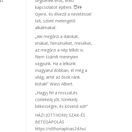
az
segítenek erős, érett
kapcsolatot építeni. 😇👫
Gyere, és élvezd a nevetéssel
teli, szívet melengető
alkalmakat.
„Aki megőrzi a dalokat,
imákat, hímzéseket, meséket,
az megőrzi a nép lelkét is.
Nem számít mennyien
vagyunk. Ha a lelkünk
magyarul dobban, él még a
világ, amit az ősök ránk
bíztak!” Wass Albert.
„Hagyj fel a rosszal,és
cselekedj jót, törekedj
békességre, és kövesd azt!”
HÁZI (OTTHONI) SZAK-ÉS
BETEGÁPOLÁS
https://otthonaploas24.hu/