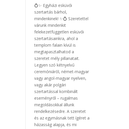
💍✨ Egyházi esküvői
szertartás bárhol,
mindenkinek! ✨💍 Szeretettel
várunk mindenkit
felekezetfüggetlen esküvői
szertartásainkra, ahol a
templom falain kívül is
megtapasztalhatod a
szeretet mély pillanatait.
Legyen szó kétnyelvű
ceremóniáról, német-magyar
vagy angol-magyar nyelven,
vagy akár polgári
szertartással kombinált
eseményről – rugalmas
megoldásokkal állunk
rendelkezésedre. A szeretet
és az egymásnak tett ígéret a
házasság alapja, és mi