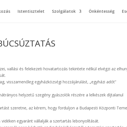
kozás
Istentisztelet
Szolgálatok
Önkéntesség
Es
 BÚCSÚZTATÁS
i, vallási és felekezeti hovatartozás tekintete nélkül elvégzi az elhun
sát.
ag, visszamenőleg egyházközségi hozzájárulást, „egyházi adót”
hátrányos helyzetű szegény gyászolók részére a lelkészek díjtalanul
tartást szeretne, az kérem, hogy forduljon a Budapesti Központi Tem
idéken egyaránt vállalják a szertartás lebonyolítását.