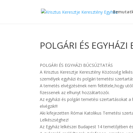
Bemutat
POLGÁRI ÉS EGYHÁZI
POLGÁRI ÉS EGYHÁZI BÚCSÚZTATÁS
A Krisztus Keresztje Keresztény Közösség lelkésze
személyek egyházi és polgári temetési szertartá
A temetés elvégzésének nem feltétele,hogy utól
fizessenek az elhunyt hozzátartozói.
Az egyházi és polgári temetési szertartásokat a 
elvégzik!!!
Aki kifejezetten Római Katolikus Temetési szer
Lelkészséghez!
Az Egyház lelkészei Budapest 14 temetőjében és v