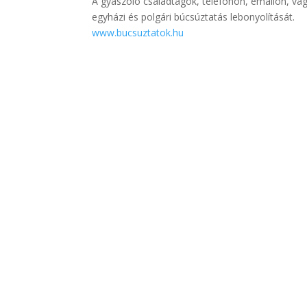
A gyászoló családtagok, telefonon, emailon, vag
egyházi és polgári búcsúztatás lebonyolítását.
www.bucsuztatok.hu