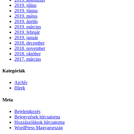
2019. július
2019. június
2019. május
2019. április
2019. március
2019. február
2019. január
2018. december
2018. november
2018. október
2017. március
Kategóriák
Archív
Hírek
Meta
Bejelentkezés
Bejegyzések hírcsatorna
Hozzászólások hírcsatorna
WordPress Magyarország