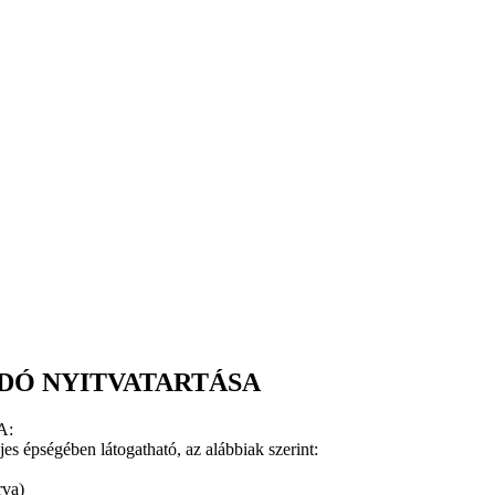
DÓ NYITVATARTÁSA
A:
ljes épségében látogatható, az alábbiak szerint:
rva)