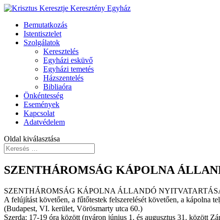
Bemutatkozás
Istentisztelet
Szolgálatok
Keresztelés
Egyházi esküvő
Egyházi temetés
Házszentelés
Bibliaóra
Önkéntesség
Események
Kapcsolat
Adatvédelem
Oldal kiválasztása
SZENTHÁROMSÁG KÁPOLNA ÁLLAN
SZENTHÁROMSÁG KÁPOLNA ÁLLANDÓ NYITVATARTÁS
A felújítást követően, a fűtőtestek felszerelését követően, a kápolna te
(Budapest, VI. kerület, Vörösmarty utca 60.)
Szerda: 17-19 óra között (nyáron június 1. és augusztus 31. között Zá