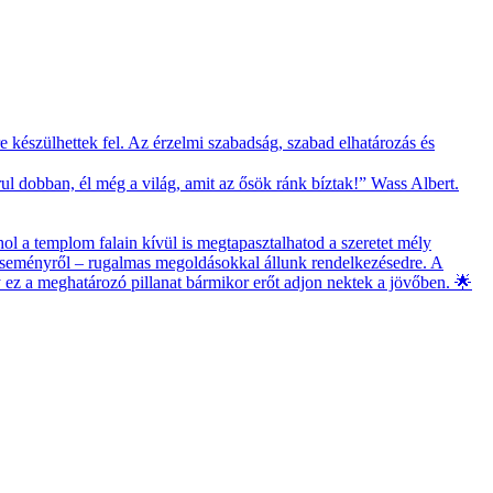
 készülhettek fel. Az érzelmi szabadság, szabad elhatározás és
l dobban, él még a világ, amit az ősök ránk bíztak!” Wass Albert.
ol a templom falain kívül is megtapasztalhatod a szeretet mély
 eseményről – rugalmas megoldásokkal állunk rendelkezésedre. A
gy ez a meghatározó pillanat bármikor erőt adjon nektek a jövőben. 🌟