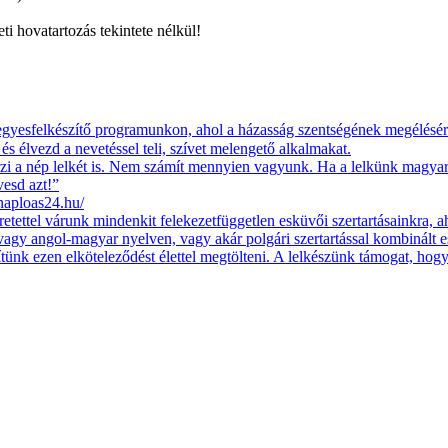
ti hovatartozás tekintete nélkül!
jegyesfelkészítő programunkon, ahol a házasság szentségének megélésére
 és élvezd a nevetéssel teli, szívet melengető alkalmakat.
zi a nép lelkét is. Nem számít mennyien vagyunk. Ha a lelkünk magyaru
vesd azt!”
ploas24.hu/
ettel várunk mindenkit felekezetfüggetlen esküvői szertartásainkra, ah
vagy angol-magyar nyelven, vagy akár polgári szertartással kombinált
egítünk ezen elköteleződést élettel megtölteni. A lelkészünk támogat, ho