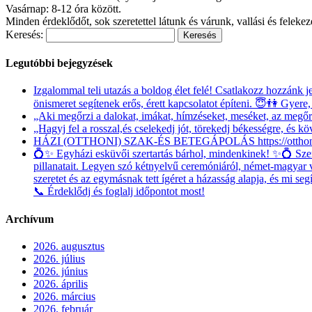
Vasárnap: 8-12 óra között.
Minden érdeklődőt, sok szeretettel látunk és várunk, vallási és felekeze
Keresés:
Legutóbbi bejegyzések
Izgalommal teli utazás a boldog élet felé! Csatlakozz hozzánk 
önismeret segítenek erős, érett kapcsolatot építeni. 😇👫 Gyere,
„Aki megőrzi a dalokat, imákat, hímzéseket, meséket, az megőr
„Hagyj fel a rosszal,és cselekedj jót, törekedj békességre, és kö
HÁZI (OTTHONI) SZAK-ÉS BETEGÁPOLÁS https://otthona
💍✨ Egyházi esküvői szertartás bárhol, mindenkinek! ✨💍 Szeret
pillanatait. Legyen szó kétnyelvű ceremóniáról, német-magyar 
szeretet és az egymásnak tett ígéret a házasság alapja, és mi s
📞 Érdeklődj és foglalj időpontot most!
Archívum
2026. augusztus
2026. július
2026. június
2026. április
2026. március
2026. február