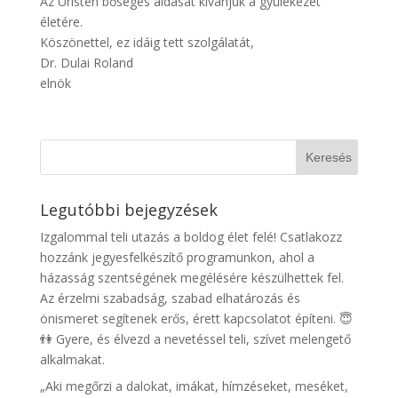
Az Úristen bőséges áldását kívánjuk a gyülekezet
életére.
Köszönettel, ez idáig tett szolgálatát,
Dr. Dulai Roland
elnök
Legutóbbi bejegyzések
Izgalommal teli utazás a boldog élet felé! Csatlakozz
hozzánk jegyesfelkészítő programunkon, ahol a
házasság szentségének megélésére készülhettek fel.
Az érzelmi szabadság, szabad elhatározás és
önismeret segítenek erős, érett kapcsolatot építeni. 😇
👫 Gyere, és élvezd a nevetéssel teli, szívet melengető
alkalmakat.
„Aki megőrzi a dalokat, imákat, hímzéseket, meséket,