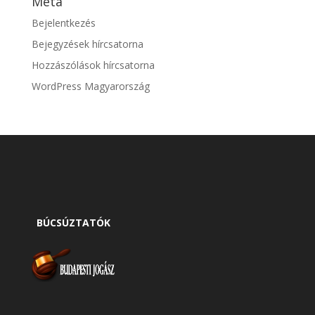
Meta
Bejelentkezés
Bejegyzések hírcsatorna
Hozzászólások hírcsatorna
WordPress Magyarország
BÚCSÚZTATÓK