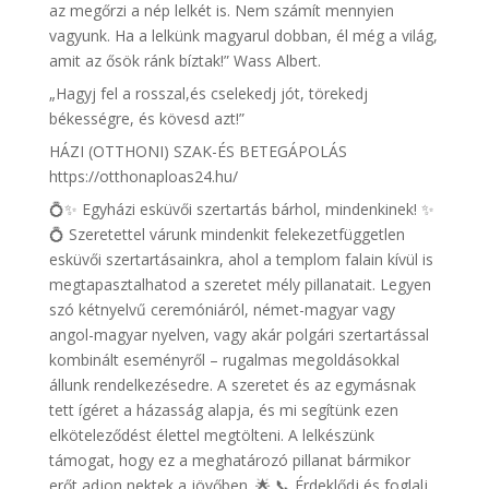
az megőrzi a nép lelkét is. Nem számít mennyien
vagyunk. Ha a lelkünk magyarul dobban, él még a világ,
amit az ősök ránk bíztak!” Wass Albert.
„Hagyj fel a rosszal,és cselekedj jót, törekedj
békességre, és kövesd azt!”
HÁZI (OTTHONI) SZAK-ÉS BETEGÁPOLÁS
https://otthonaploas24.hu/
💍✨ Egyházi esküvői szertartás bárhol, mindenkinek! ✨
💍 Szeretettel várunk mindenkit felekezetfüggetlen
esküvői szertartásainkra, ahol a templom falain kívül is
megtapasztalhatod a szeretet mély pillanatait. Legyen
szó kétnyelvű ceremóniáról, német-magyar vagy
angol-magyar nyelven, vagy akár polgári szertartással
kombinált eseményről – rugalmas megoldásokkal
állunk rendelkezésedre. A szeretet és az egymásnak
tett ígéret a házasság alapja, és mi segítünk ezen
elköteleződést élettel megtölteni. A lelkészünk
támogat, hogy ez a meghatározó pillanat bármikor
erőt adjon nektek a jövőben. 🌟 📞 Érdeklődj és foglalj