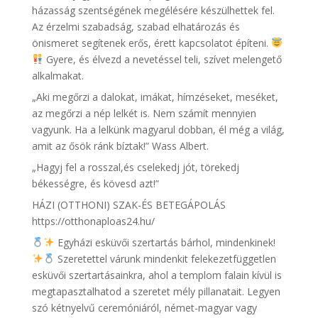
házasság szentségének megélésére készülhettek fel.
Az érzelmi szabadság, szabad elhatározás és
önismeret segítenek erős, érett kapcsolatot építeni.
Gyere, és élvezd a nevetéssel teli, szívet melengető
alkalmakat.
„Aki megőrzi a dalokat, imákat, hímzéseket, meséket,
az megőrzi a nép lelkét is. Nem számít mennyien
vagyunk. Ha a lelkünk magyarul dobban, él még a világ,
amit az ősök ránk bíztak!” Wass Albert.
„Hagyj fel a rosszal,és cselekedj jót, törekedj
békességre, és kövesd azt!”
HÁZI (OTTHONI) SZAK-ÉS BETEGÁPOLÁS
https://otthonaploas24.hu/
Egyházi esküvői szertartás bárhol, mindenkinek!
Szeretettel várunk mindenkit felekezetfüggetlen
esküvői szertartásainkra, ahol a templom falain kívül is
megtapasztalhatod a szeretet mély pillanatait. Legyen
szó kétnyelvű ceremóniáról, német-magyar vagy