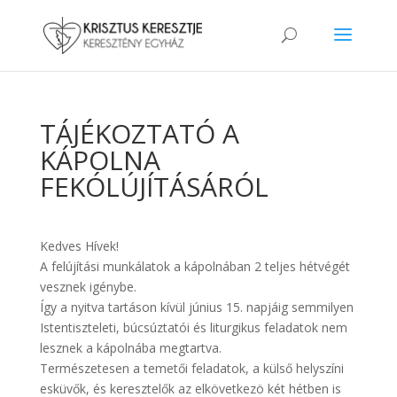
TÁJÉKOZTATÓ A
KÁPOLNA
FEKÓLÚJÍTÁSÁRÓL
Kedves Hívek!
A felújítási munkálatok a kápolnában 2 teljes hétvégét
vesznek igénybe.
Így a nyitva tartáson kívül június 15. napjáig semmilyen
Istentiszteleti, búcsúztatói és liturgikus feladatok nem
lesznek a kápolnába megtartva.
Természetesen a temetői feladatok, a külső helyszíni
esküvők, és keresztelők az elkövetkezö két hétben is