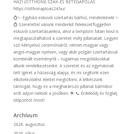
HÁZI (OTTHONI) SZAK-ÉS BETEGÁPOLÁS
https://otthonaploas24.hu/
💍✨ Egyházi esküvői szertartás bárhol, mindenkinek! ✨
💍 Szeretettel várunk mindenkit felekezetfüggetlen
esküvői szertartásainkra, ahol a templom falain kívül is
megtapasztalhatod a szeretet mély pillanatait. Legyen
szó kétnyelvű ceremóniáról, német-magyar vagy
angol-magyar nyelven, vagy akár polgári szertartással
kombinált eseményről – rugalmas megoldásokkal
állunk rendelkezésedre. A szeretet és az egymásnak
tett ígéret a házasság alapja, és mi segítünk ezen
elköteleződést élettel megtölteni. A lelkészünk
támogat, hogy ez a meghatározó pillanat bármikor
erőt adjon nektek a jövőben. 🌟 📞 Érdeklődj és foglalj
időpontot most!
Archívum
2026. augusztus
2026. július