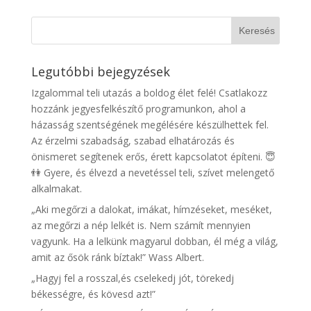
Legutóbbi bejegyzések
Izgalommal teli utazás a boldog élet felé! Csatlakozz
hozzánk jegyesfelkészítő programunkon, ahol a
házasság szentségének megélésére készülhettek fel.
Az érzelmi szabadság, szabad elhatározás és
önismeret segítenek erős, érett kapcsolatot építeni. 😇
👫 Gyere, és élvezd a nevetéssel teli, szívet melengető
alkalmakat.
„Aki megőrzi a dalokat, imákat, hímzéseket, meséket,
az megőrzi a nép lelkét is. Nem számít mennyien
vagyunk. Ha a lelkünk magyarul dobban, él még a világ,
amit az ősök ránk bíztak!” Wass Albert.
„Hagyj fel a rosszal,és cselekedj jót, törekedj
békességre, és kövesd azt!”