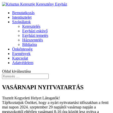
Bemutatkozás
Istentisztelet
Szolgálatok
Keresztelés
Egyházi esküvő
Egyházi temetés
Házszentelés
Bibliaóra
Önkéntesség
Események
Kapcsolat
Adatvédelem
Oldal kiválasztása
VASÁRNAPI NYITVATARTÁS
Tisztelt Kegyeleti Helyet Látogatók!
Tájékoztatjuk Önöket, hogy a nyári nyitvatartási időszakban a fenti
mai napon 2024. szeptember 29 napjától vasárnap napján a
megszokottól eltérően vasárnapi 8-16 óra között lesz nyitva a