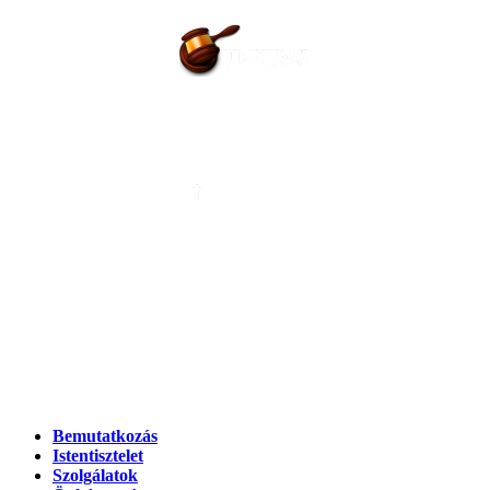
EGYHÁZI ESKÜVŐ
ALTEMPLOM
LELKI GONDOZÁS
OTTHON ÁPOLÁS
Bemutatkozás
Istentisztelet
Szolgálatok