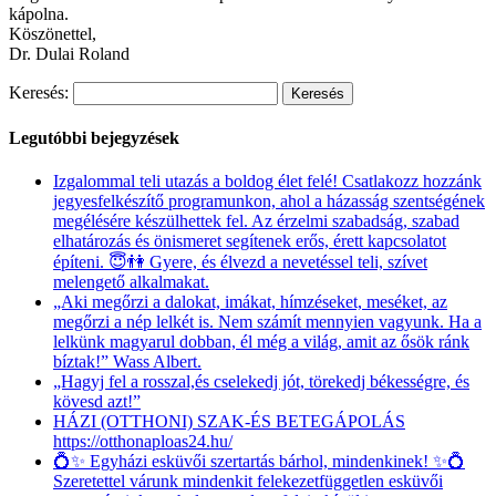
kápolna.
Köszönettel,
Dr. Dulai Roland
Keresés:
Legutóbbi bejegyzések
Izgalommal teli utazás a boldog élet felé! Csatlakozz hozzánk
jegyesfelkészítő programunkon, ahol a házasság szentségének
megélésére készülhettek fel. Az érzelmi szabadság, szabad
elhatározás és önismeret segítenek erős, érett kapcsolatot
építeni. 😇👫 Gyere, és élvezd a nevetéssel teli, szívet
melengető alkalmakat.
„Aki megőrzi a dalokat, imákat, hímzéseket, meséket, az
megőrzi a nép lelkét is. Nem számít mennyien vagyunk. Ha a
lelkünk magyarul dobban, él még a világ, amit az ősök ránk
bíztak!” Wass Albert.
„Hagyj fel a rosszal,és cselekedj jót, törekedj békességre, és
kövesd azt!”
HÁZI (OTTHONI) SZAK-ÉS BETEGÁPOLÁS
https://otthonaploas24.hu/
💍✨ Egyházi esküvői szertartás bárhol, mindenkinek! ✨💍
Szeretettel várunk mindenkit felekezetfüggetlen esküvői