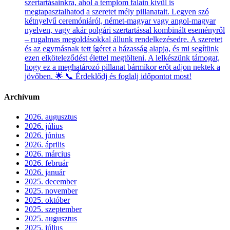
szertartásainkra, ahol a templom falain kívül is
megtapasztalhatod a szeretet mély pillanatait. Legyen szó
kétnyelvű ceremóniáról, német-magyar vagy angol-magyar
nyelven, vagy akár polgári szertartással kombinált eseményről
– rugalmas megoldásokkal állunk rendelkezésedre. A szeretet
és az egymásnak tett ígéret a házasság alapja, és mi segítünk
ezen elköteleződést élettel megtölteni. A lelkészünk támogat,
hogy ez a meghatározó pillanat bármikor erőt adjon nektek a
jövőben. 🌟 📞 Érdeklődj és foglalj időpontot most!
Archívum
2026. augusztus
2026. július
2026. június
2026. április
2026. március
2026. február
2026. január
2025. december
2025. november
2025. október
2025. szeptember
2025. augusztus
2025. július