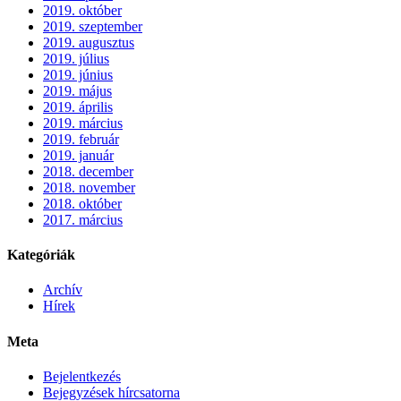
2019. október
2019. szeptember
2019. augusztus
2019. július
2019. június
2019. május
2019. április
2019. március
2019. február
2019. január
2018. december
2018. november
2018. október
2017. március
Kategóriák
Archív
Hírek
Meta
Bejelentkezés
Bejegyzések hírcsatorna