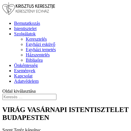
Bemutatkozás
Istentisztelet
Szolgálatok
Keresztelés
Egyházi esküvő
Egyházi temetés
Házszentelés
Bibliaóra
Önkéntesség
Események
Kapcsolat
Adatvédelem
Oldal kiválasztása
VIRÁG VASÁRNAPI ISTENTISZTELET
BUDAPESTEN
Szent Teréz kápolna: