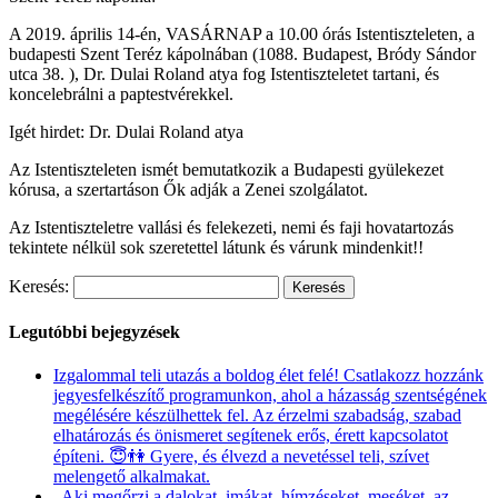
A 2019. április 14-én, VASÁRNAP a 10.00 órás Istentiszteleten, a
budapesti Szent Teréz kápolnában (1088. Budapest, Bródy Sándor
utca 38. ), Dr. Dulai Roland atya fog Istentiszteletet tartani, és
koncelebrálni a paptestvérekkel.
Igét hirdet: Dr. Dulai Roland atya
Az Istentiszteleten ismét bemutatkozik a Budapesti gyülekezet
kórusa, a szertartáson Ők adják a Zenei szolgálatot.
Az Istentiszteletre vallási és felekezeti, nemi és faji hovatartozás
tekintete nélkül sok szeretettel látunk és várunk mindenkit!!
Keresés:
Legutóbbi bejegyzések
Izgalommal teli utazás a boldog élet felé! Csatlakozz hozzánk
jegyesfelkészítő programunkon, ahol a házasság szentségének
megélésére készülhettek fel. Az érzelmi szabadság, szabad
elhatározás és önismeret segítenek erős, érett kapcsolatot
építeni. 😇👫 Gyere, és élvezd a nevetéssel teli, szívet
melengető alkalmakat.
„Aki megőrzi a dalokat, imákat, hímzéseket, meséket, az