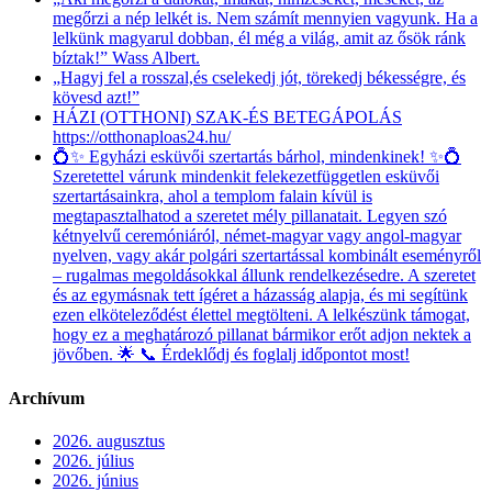
megőrzi a nép lelkét is. Nem számít mennyien vagyunk. Ha a
lelkünk magyarul dobban, él még a világ, amit az ősök ránk
bíztak!” Wass Albert.
„Hagyj fel a rosszal,és cselekedj jót, törekedj békességre, és
kövesd azt!”
HÁZI (OTTHONI) SZAK-ÉS BETEGÁPOLÁS
https://otthonaploas24.hu/
💍✨ Egyházi esküvői szertartás bárhol, mindenkinek! ✨💍
Szeretettel várunk mindenkit felekezetfüggetlen esküvői
szertartásainkra, ahol a templom falain kívül is
megtapasztalhatod a szeretet mély pillanatait. Legyen szó
kétnyelvű ceremóniáról, német-magyar vagy angol-magyar
nyelven, vagy akár polgári szertartással kombinált eseményről
– rugalmas megoldásokkal állunk rendelkezésedre. A szeretet
és az egymásnak tett ígéret a házasság alapja, és mi segítünk
ezen elköteleződést élettel megtölteni. A lelkészünk támogat,
hogy ez a meghatározó pillanat bármikor erőt adjon nektek a
jövőben. 🌟 📞 Érdeklődj és foglalj időpontot most!
Archívum
2026. augusztus
2026. július
2026. június